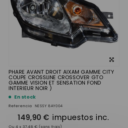
Ver más
grande
PHARE AVANT DROIT AIXAM GAMME CITY
COUPE CROSSLINE CROSSOVER GTO
GAMME VISION ET SENSATION FOND
INTERIEUR NOIR )
En stock
Referencia
NESSY 8AY004
149,90 €
impuestos inc.
Ou 4 x 37,48 € (sans frais)