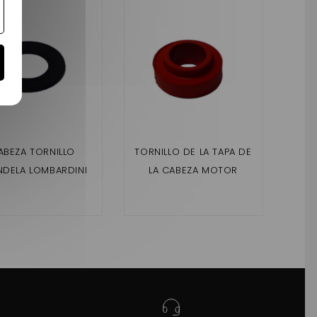
ABEZA TORNILLO
TORNILLO DE LA TAPA DE
TEN
NDELA LOMBARDINI
LA CABEZA MOTOR
DE D
42 DCI/492 DCI
LOMBARDINI 442
DCI/492 DCI