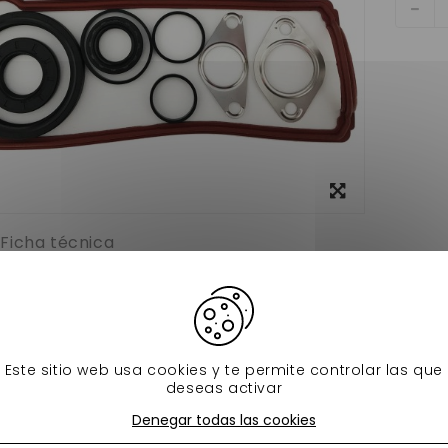
Ver más
grande
Ficha técnica
e joints pour voiture sans permis de marque Ligier , Microcar ,
i dci Ldw 442 et LDW 492 adaptable.
 d'origine : EDS0082051320-S
Este sitio web usa cookies y te permite controlar las que
deseas activar
s productos en la misma categoría:
Denegar todas las cookies