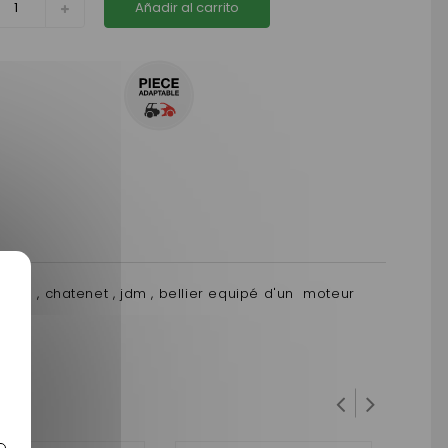
Añadir al carrito
 dué , chatenet , jdm , bellier equipé d'un moteur