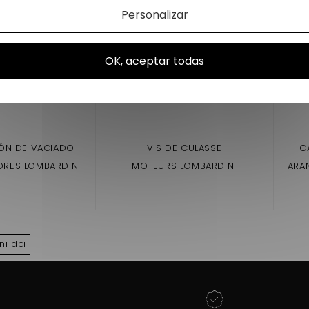
Personalizar
OK, aceptar todas
ÓN DE VACIADO
VIS DE CULASSE
C
RES LOMBARDINI
MOTEURS LOMBARDINI
ARA
2 DCI/492 DCI
442 DCI/492 DCI
4
ni dci