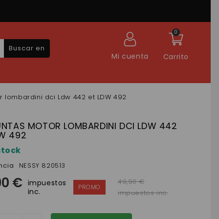
0
Buscar en
Mi cuenta
Carrito
or lombardini dci Ldw 442 et LDW 492
JUNTAS MOTOR LOMBARDINI DCI LDW 442
DW 492
stock
ncia
NESSY 820513
90 €
49,90 €
impuestos
inc.
impuestos inc.