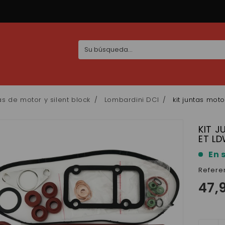
as de motor y silent block
Lombardini DCI
kit juntas mot
KIT 
ET L
En 
Refere
47,