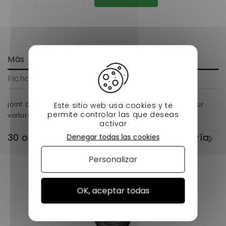
Más
Ficha técnica
joint du decanteur dci ldw442 moteur lombardini pour
Este sitio web usa cookies y te
permite controlar las que deseas
voiture sans permis
activar
30 otros productos en la misma categoría:
Denegar todas las cookies
Personalizar
OK, aceptar todas