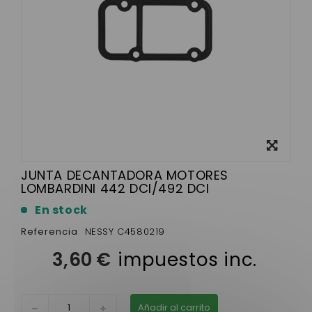
Ver más
grande
JUNTA DECANTADORA MOTORES
LOMBARDINI 442 DCI/492 DCI
En stock
Referencia
NESSY C4580219
3,60 €
impuestos inc.
Añadir al carrito