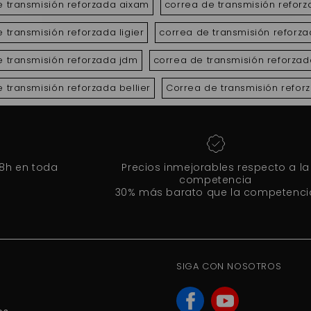
e transmisión reforzada aixam
correa de transmisión refor
 transmisión reforzada ligier
correa de transmisión reforz
e transmisión reforzada jdm
correa de transmisión reforza
 transmisión reforzada bellier
Correa de transmisión refor
48h en toda
Precios inmejorables respecto a la
competencia
30% más barato que la competenci
SIGA CON NOSOTROS