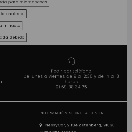
zada para microcoches
ada chatenet
da minauto
zada debido
Pedir por teléfono
De lunes a viernes de 9 a 12:30 y de 14 a 18
a
horas
01 69 88 34 75
INFORMACIÓN SOBRE LA TIENDA
NessyCar, 2 rue gutenberg, 91630