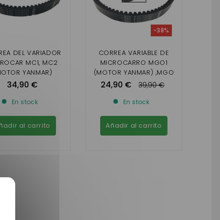
-38%
EA DEL VARIADOR
CORREA VARIABLE DE
ROCAR MC1, MC2
MICROCARRO MGO1
MOTOR YANMAR)
(MOTOR YANMAR) ,MGO
REFORZADA
2 (MOTOR PROGRESS,
34,90 €
24,90 €
39,90 €
DCI 442) M8 ,F8C
(MOTOR PROGRESS, DCI
En stock
En stock
REINFORZADO)
ñadir al carrito
Añadir al carrito