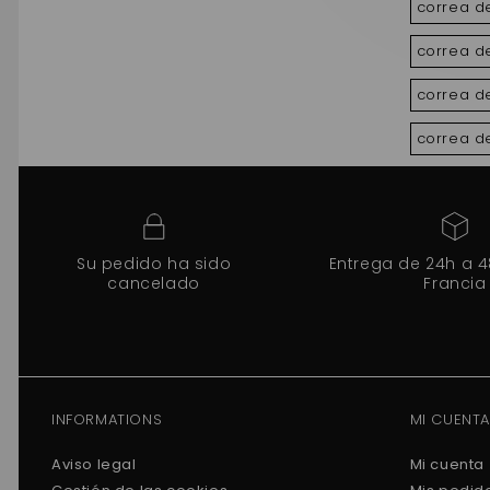
correa d
correa de
correa d
correa de
Su pedido ha sido
Entrega de 24h a 
cancelado
Francia
INFORMATIONS
MI CUENTA
Aviso legal
Mi cuenta