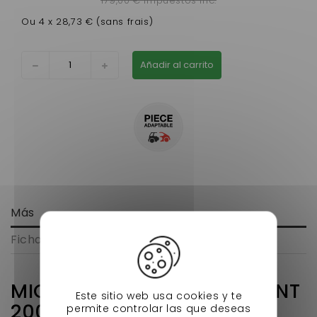
179,00 € impuestos inc.
Ou 4 x 28,73 € (sans frais)
Añadir al carrito
Más
Ficha técnica
MICROCAR MC1 / MC2 AVANT
Este sitio web usa cookies y te
2008
permite controlar las que deseas