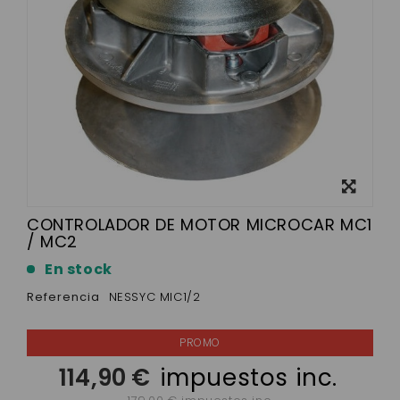
Ver más
grande
CONTROLADOR DE MOTOR MICROCAR MC1
/ MC2
En stock
Referencia
NESSYC MIC1/2
114,90 €
impuestos inc.