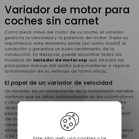
Variador de motor para
coches sin carnet
Como pieza clave del motor de su coche, el variador
gestiona la velocidad y la potencia del motor. Dada su
importancia, este elemento asiste (en cierto modo) al
conductor y garantiza un buen rendimiento de la
conducción. En Nessycar, puede encontrar todos los
modelos de
variador de motor vsp
que ofrecen las
principales marcas del sector para mantener o reparar
la transmisión de su vehículo de forma eficaz.
El papel de un variador de velocidad
Un variador es un componente de la transmisión variable
continua que se utiliza habitualmente en los ciclomotores
y otros vehículos de motor pequeño, incluido el coche
abierto. Las transmisiones variables continuas utilizan
pesos centrífugos para reducir la relación de velocidad
del motor a medida que éste aumenta. El papel del
variador en esta área es mantener el motor en una
eficiencia óptima mientras se gana velocidad de avance
o se negocia la velocidad para subir. Por lo tanto, este
Este sitio web usa cookies y te