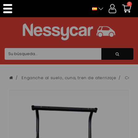
Panel de gestión de cookies
0
Enganche al suelo, cuna, tren de aterrizaje
Cuna 