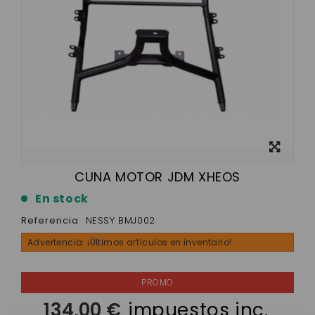
Ver más
grande
CUNA MOTOR JDM XHEOS
En stock
Referencia
NESSY BMJ002
Advertencia: ¡Últimos artículos en inventario!
134,00 €
impuestos inc.