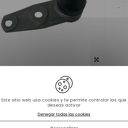
Ver más
grande
Ficha técnica
 suspension jdm abaca,albizia,aloes 1ere montage pour voiture
Este sitio web usa cookies y te permite controlar las que
 productos en la misma categoría:
deseas activar
Denegar todas las cookies