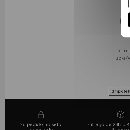
RÓTUL
JDM (
jdmpatel
Su pedido ha sido
Entrega de 24h a 
cancelado
Francia