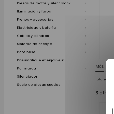
Piezas de motor y silent block
Iluminación y faros
Frenos y accesorios
Electricidad y batería
Cables y cilindros
Sistema de escape
Pare brise
Pneumatique et enjoliveur
Más
Por marca
Silenciador
rotule de
Socio de piezas usadas
3 otros