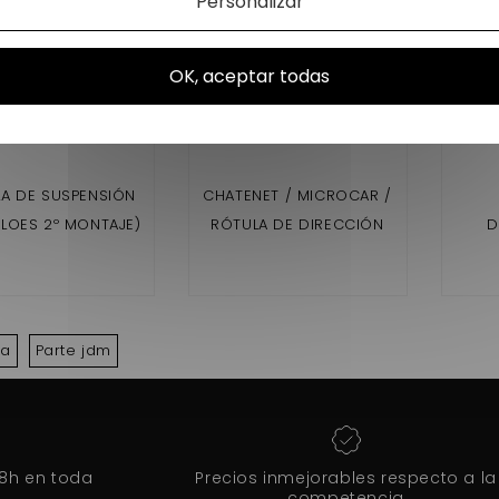
Personalizar
OK, aceptar todas
A DE SUSPENSIÓN
CHATENET / MICROCAR /
ALOES 2º MONTAJE)
RÓTULA DE DIRECCIÓN
D
ROXSY,XHEOS
JDM
BA
la
Parte jdm
48h en toda
Precios inmejorables respecto a la
competencia