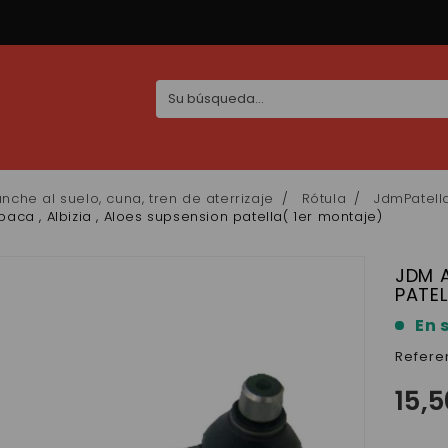
nche al suelo, cuna, tren de aterrizaje
Rótula
JdmPatell
aca , Albizia , Aloes supsension patella( 1er montaje)
JDM A
PATEL
En 
Refere
15,