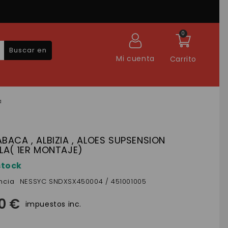
0
Buscar en
Mi cuenta
Carrito
a
BACA , ALBIZIA , ALOES SUPSENSION
LA( 1ER MONTAJE)
stock
ncia
NESSYC SNDXSX450004 / 451001005
50 €
impuestos inc.