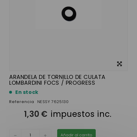
Ver más
grande
ARANDELA DE TORNILLO DE CULATA
LOMBARDINI FOCS / PROGRESS
En stock
Referencia
NESSY 7625130
1,30 €
impuestos inc.
Añadir al carrito