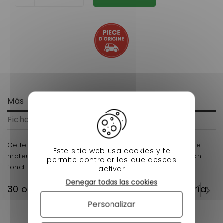
Más
Ficha técnica
Cette rondelle de vis de culasse se monte dans votre
Este sitio web usa cookies y te
moteur lombardini focs ou progress. et permet le bon
permite controlar las que deseas
fonctionnement de votre voiture sans permis.
activar
Denegar todas las cookies
30 otros productos en la misma categoría:
Personalizar