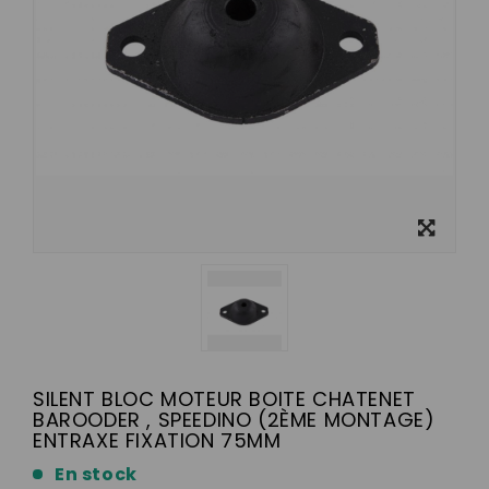
Ver más
grande
SILENT BLOC MOTEUR BOITE CHATENET
BAROODER , SPEEDINO (2ÈME MONTAGE)
ENTRAXE FIXATION 75MM
En stock