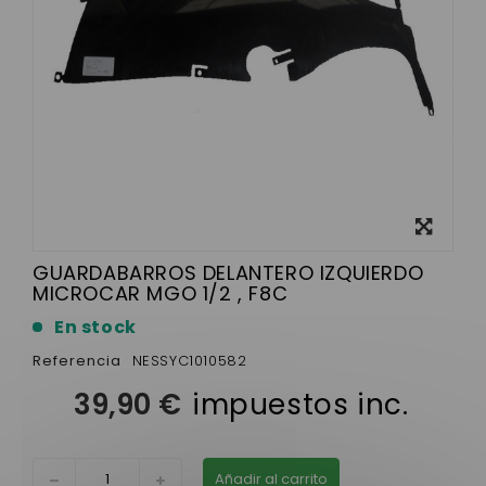
Ver más
grande
GUARDABARROS DELANTERO IZQUIERDO
MICROCAR MGO 1/2 , F8C
En stock
Referencia
NESSYC1010582
39,90 €
impuestos inc.
Añadir al carrito