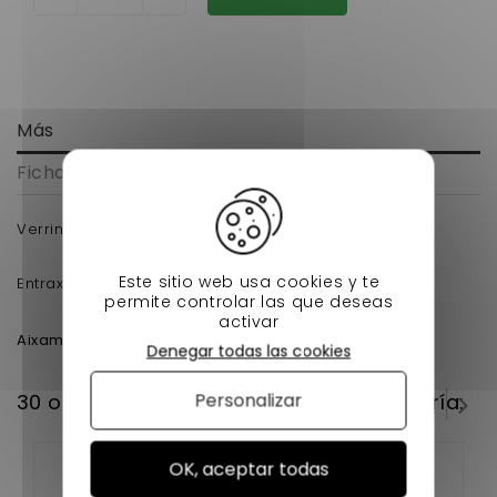
Más
Ficha técnica
Verrin de coffre aixam 500.4,500.5longueur 405mm
Este sitio web usa cookies y te
Entraxe: 405mm Course: 160mm
permite controlar las que deseas
Aixam 400.4 - VLGE34VBA
activar
Aixam
Aixam 500.5 - VLGF45VBA
Denegar todas las cookies
Aixam 500.4 - VLGE44VBA
Personalizar
30 otros productos en la misma categoría:
OK, aceptar todas