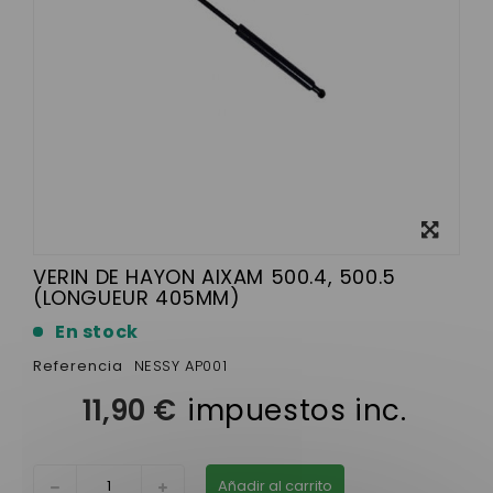
Ver más
grande
VERIN DE HAYON AIXAM 500.4, 500.5
(LONGUEUR 405MM)
En stock
Referencia
NESSY AP001
11,90 €
impuestos inc.
Añadir al carrito