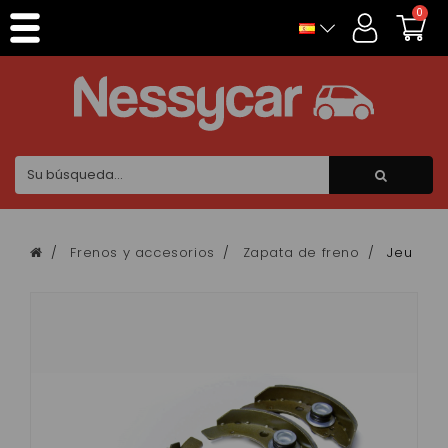
Panel de gestión de cookies
0
Frenos y accesorios
Zapata de freno
Jeu de 4