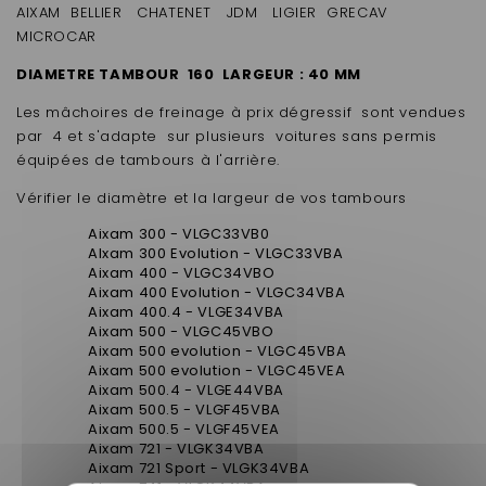
AIXAM BELLIER CHATENET JDM LIGIER GRECAV
MICROCAR
DIAMETRE TAMBOUR 160 LARGEUR : 40 MM
Les mâchoires de freinage à prix dégressif sont vendues
par 4 et s'adapte sur plusieurs voitures sans permis
équipées de tambours à l'arrière.
Vérifier le diamètre et la largeur de vos tambours
Aixam 300 - VLGC33VB0
AIxam 300 Evolution - VLGC33VBA
Aixam 400 - VLGC34VBO
Aixam 400 Evolution - VLGC34VBA
Aixam 400.4 - VLGE34VBA
Aixam 500 - VLGC45VBO
Aixam 500 evolution - VLGC45VBA
Aixam 500 evolution - VLGC45VEA
Aixam 500.4 - VLGE44VBA
Aixam 500.5 - VLGF45VBA
Aixam 500.5 - VLGF45VEA
Aixam 721 - VLGK34VBA
Aixam 721 Sport - VLGK34VBA