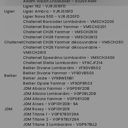
Aixam Vision Crossover - VLGSV45RF
Ligier 162 - VJRJS16FD
Ligier
Ligier Ambra - VJRJS16FD
Ligier Nova 500 - VJRJS20FD
Chatenet Barooder Lombardini - VMSCH2200
Chatenet Barooder Yanmar - VMSCH2201
Chatenet CH26 Yanmar - VMSCH2610
Chatenet CH26 Yanmar - VMSCH2612
Chatenet
Chatenet CH26 Yanmar découvrable - VMSCH2611
Chatenet CH26 Yanmar découvrable -
VMSCH2613
Chatenet Speedino Lombardini - VMSCH2400
Chatenet Stella Lombardini - VF9CJF214
Bellier Divane Lombardini - VF9DVB502
Bellier Divane Yanmar - VF9DVB503
Bellier
Bellier Jade - VF9BWENB1
Bellier Opale Yanmar - VF9DPB503
JDM Abaca Yanmar - VGP09Y2DB
JDM Albizia Lombardini - VGP08L2DB
JDM Albizia Yanmar - VGP08Y2DB
JDM Aloes - VGP10Y2DB- 9A
JDM
JDM Roxsy - VGP10Y2DR
JDM Titane 1 - VGP97BSY29A
JDM Titane 2 - VGP97BLY29A
JDM Titane 3 Lombardini - VGP97BLL2