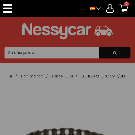
Panel de gestión de cookies
0
Por marca
Parte JDM
LIGIER/MICROCAR/JDM sti