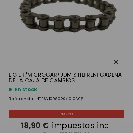
Ver más
grande
LIGIER/MICROCAR/JDM STILFRENI CADENA
DE LA CAJA DE CAMBIOS
En stock
Referencia
NESSY1008020/1010808
18,90 €
impuestos inc.