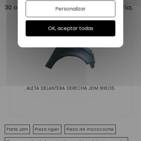
30 otros productos en la misma categoría:
Personalizar
OK, aceptar todas
ALETA DELANTERA DERECHA JDM XHEOS
Parte jdm
Pieza ligier
Pieza de microcoche