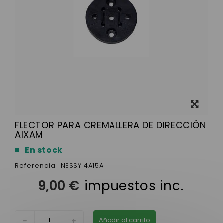
Ver más
grande
FLECTOR PARA CREMALLERA DE DIRECCIÓN
AIXAM
En stock
Referencia
NESSY 4A15A
9,00 €
impuestos inc.
Añadir al carrito