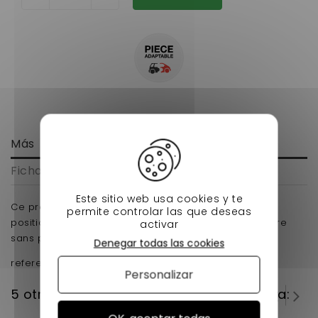
Más
Ficha técnica
Este sitio web usa cookies y te
Ce produit flector pour votre voiture sans permis, se
permite controlar las que deseas
positionne sur votre colonne de direction pour voiture
activar
sans permis .
Denegar todas las cookies
reference d'origine: 4A15A
Personalizar
5 otros productos en la misma categoría: