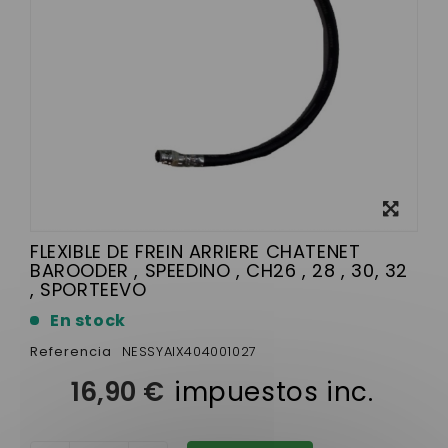
Ver más
grande
FLEXIBLE DE FREIN ARRIERE CHATENET
BAROODER , SPEEDINO , CH26 , 28 , 30, 32
, SPORTEEVO
En stock
Referencia
NESSYAIX404001027
16,90 €
impuestos inc.