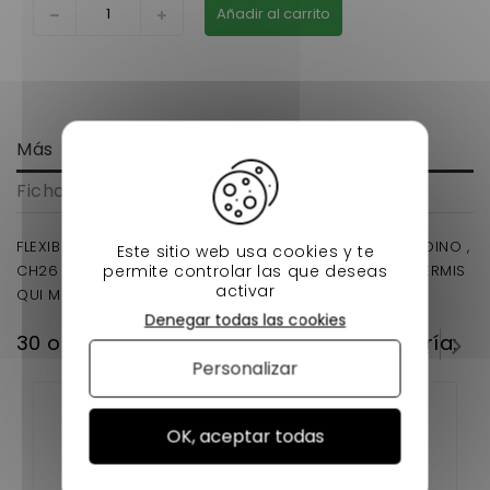
Añadir al carrito
Más
Ficha técnica
FLEXIBLE DE FREIN ARRIERE CHATENET BAROODER , SPEEDINO ,
Este sitio web usa cookies y te
permite controlar las que deseas
CH26 , 28 , 30, 32 , SPORTEEVO POUR VOITURE SANS PERMIS
activar
QUI MESURE 470 MM EN LONGUEUR .
Denegar todas las cookies
30 otros productos en la misma categoría:
Personalizar
OK, aceptar todas