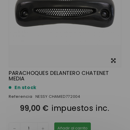
Ver más
grande
PARACHOQUES DELANTERO CHATENET
MEDIA
En stock
Referencia
NESSY CHAMED772004
99,00 €
impuestos inc.
Añadir al carrito