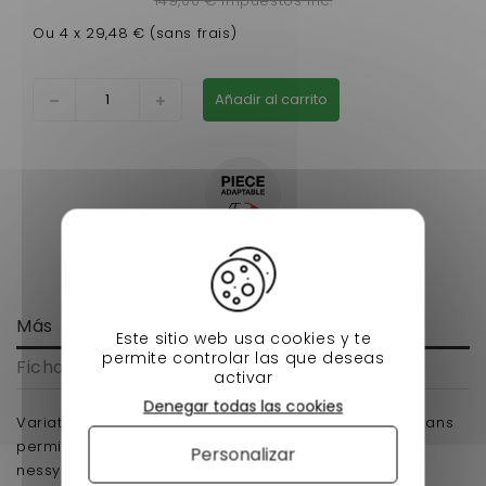
149,00 € impuestos inc.
Ou 4 x 29,48 € (sans frais)
Añadir al carrito
Más
Este sitio web usa cookies y te
permite controlar las que deseas
Ficha técnica
activar
Denegar todas las cookies
Variateur boite de vitesse bellier jade pour voiture sans
permis en adaptable moins cher et efficace chez
Personalizar
nessycar envoi rapide.