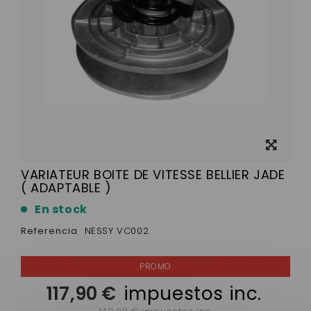
Ver más
grande
VARIATEUR BOITE DE VITESSE BELLIER JADE
( ADAPTABLE )
En stock
Referencia
NESSY VC002
117,90 €
impuestos inc.