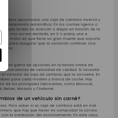
cambios epicicloidal, una caja de cambios inversa y
a de transmisión automática. En los coches ligeros o
as cuyas bridas se acercan o alejan en función de la
mbios. Una correa dentada, en V o plana, une a
or del motor es que tiene un gran muelle que soporta
dillos para asegurar que la variación continúe. Una
 tiempo.
 amplia gama de opciones en la tienda online de
emos variadores de velocidad de calidad. Si necesita
á el variador de caja de cambios que le conviene. En
onibles para cada modelo y marca de coche. Hay
os de los principales fabricantes, como Microcar,
 Bellier, Minauto y Chatenet.
ambios de un vehículo sin carné?
sas. Para saber si su caja de cambios está en mal
o primero que hay que hacer es comprobar la correa:
on la instalación del accionamiento. En este caso,