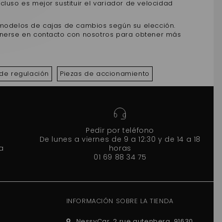
luso es mejor sustituir el variador de velocidad
 modelos de cajas de cambios según su elección.
ponerse en contacto con nosotros para obtener más
de regulación
Piezas de accionamiento
Pedir por teléfono
De lunes a viernes de 9 a 12:30 y de 14 a 18
a
horas
01 69 88 34 75
INFORMACIÓN SOBRE LA TIENDA
NessyCar, 2 rue gutenberg, 91630