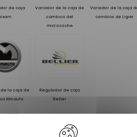
dor de caja
Variador de la caja de
Variador de la caja d
Aixam
cambios del
cambios de Ligier
microcoche
 de la caja de
Regulador de caja
os Minauto
Bellier
 de cambios de velocidad
riadores de velocidad para su coche? Nessycar le ofrece un