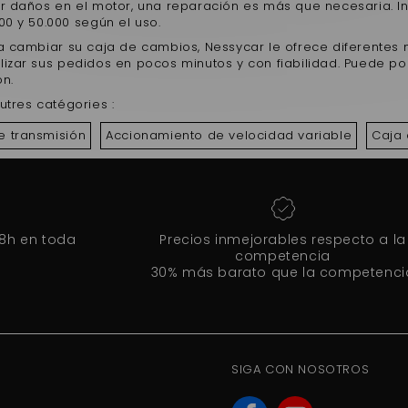
r daños en el motor, una reparación es más que necesaria. Inc
00 y 50.000 según el uso.
ta cambiar su caja de cambios, Nessycar le ofrece diferentes
lizar sus pedidos en pocos minutos y con fiabilidad. Puede 
ón.
utres catégories :
e transmisión
Accionamiento de velocidad variable
Caja 
48h en toda
Precios inmejorables respecto a la
competencia
30% más barato que la competenci
SIGA CON NOSOTROS