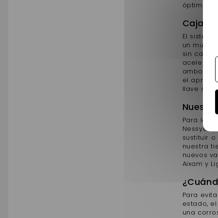
óptima ca
Cajas d
El sistem
un multipl
sin carne
aceleració
ambos. Lo
el apriete
llave suje
Nuestra
Para la c
Nessycar. 
sustituir
nuestra t
nuevos var
Aixam y Li
¿Cuándo
Para evit
estado, e
una corro