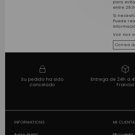
para evita
entre 25.0
Si necesi
Puede rea
informaci
Voir nos a
Correa d
Su pedido ha sido
Entrega de 24h a 
cancelado
Francia
INFORMATIONS
MI CUENTA
Aviso legal
Mi cuenta