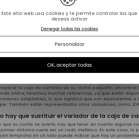
lidad. Descubra nuestro catálogo en línea
Este sitio web usa cookies y te permite controlar las que
e cambios: funcionamiento y composición
deseas activar
a consta de un variador de velocidad adaptado a una caja de 
icador de par. Es un sistema simplificado e idéntico al sistem
Denegar todas las cookies
t (CVV), el variador de la caja de cambios consta de dos pole
n. Uno es el variador del motor y el otro el de la caja de ca
Personalizar
 que diferencia al variador de la caja de cambios del variad
 de las dos mitades de la polea y replica la presión de los ro
ta el muelle y el estado de la llave puede deteriorarse con el
OK, aceptar todas
 selección de accionamientos
ompra de un variador de caja de cambios para vsp, tiene una
Tanto si es usted un particular como un profesional, le ofrec
 o reparar la caja de cambios de su coche pequeño, encontrar
ienda online, tenemos muchas referencias, ya que están disp
iadores adaptables, lo que significa que son equivalentes a l
gier. También están representados otros variadores, como JDM,
 hay que sustituir el variador de la caja de c
ar que su coche se averíe, hay que tener en cuenta algunas co
l primer síntoma suele ser un ruido metálico. En este caso, l
sión temprana en un lado puede indicar que hay un problema c