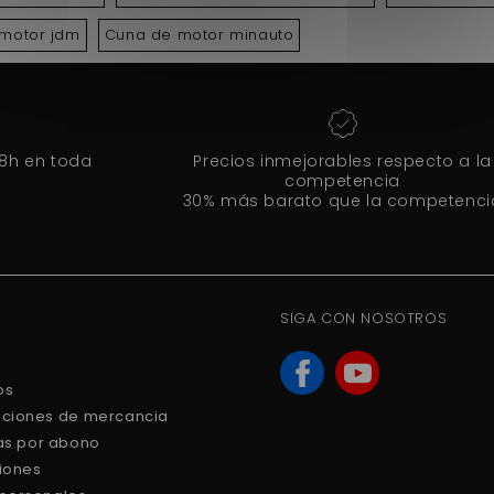
motor jdm
Cuna de motor minauto
48h en toda
Precios inmejorables respecto a la
competencia
30% más barato que la competenci
SIGA CON NOSOTROS
os
uciones de mercancia
ras por abono
ciones