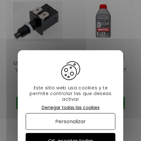
CONTACTEUR DE
ACEITE LÍQUIDO DE
STOP LIGIER MC1 MC2
FRENOS PARA
VIRGO, JDM ALBIZIA
COCHES SIN CARNET
ABACA ,CHATENET
14,90 €
9,90 €
STELLA ,BELLIER B8
Este sitio web usa cookies y te
En stock
En stock
permite controlar las que deseas
activar
Añadir al carrito
Añadir al carrito
Denegar todas las cookies
Personalizar