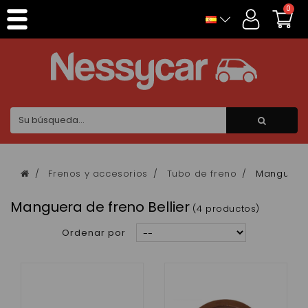
Panel de gestión de cookies
0
Frenos y accesorios
Tubo de freno
Manguera d
Manguera de freno Bellier
(4 productos)
Ordenar por