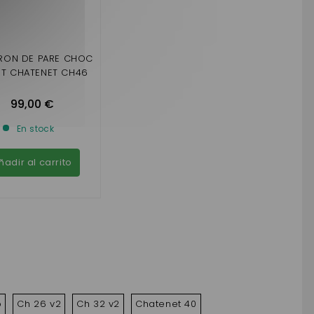
RON DE PARE CHOC
T CHATENET CH46
99,00 €
En stock
ñadir al carrito
o
Ch 26 v2
Ch 32 v2
Chatenet 40