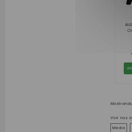
AIL
C
Añ
Mostrando 
Voir nos a
Media