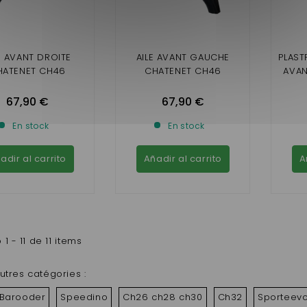
E AVANT DROITE
AILE AVANT GAUCHE
PLAST
HATENET CH46
CHATENET CH46
AVAN
67,90 €
67,90 €
En stock
En stock
adir al carrito
Añadir al carrito
A
1 - 11 de 11 items
utres catégories :
Barooder
Speedino
Ch26 ch28 ch30
Ch32
Sporteev