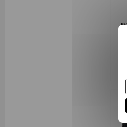
PE
PAR
9,
Añ