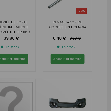
-20%
IGNÉE DE PORTE
REMACHADOR DE
TÉRIEURE GAUCHE
COCHES SIN LICENCIA
MÉE BELLIER B8 /
TENET CH40, CH46
39,90 €
0,40 €
0,50 €
En stock
En stock
ñadir al carrito
Añadir al carrito