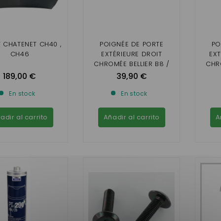
 CHATENET CH40 ,
POIGNÉE DE PORTE
PO
CH46
EXTÉRIEURE DROIT
EX
CHROMÉE BELLIER B8 /
CHRO
CHATENET CH40 , CH46
CHA
189,00 €
39,90 €
En stock
En stock
adir al carrito
Añadir al carrito
A