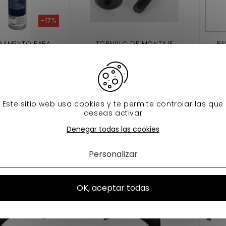
-17%
GAMENTO PARA
TORNILLO DE MONTAJE
PA
ABRISAS 310 ML
DEL CHOQUE UNIVERSAL
(SE VENDE POR
SEPARADO)
90 €
0,90 €
11,90 €
En stock
En stock
Este sitio web usa cookies y te permite controlar las que
deseas activar
adir al carrito
Añadir al carrito
A
Denegar todas las cookies
Personalizar
OK, aceptar todas