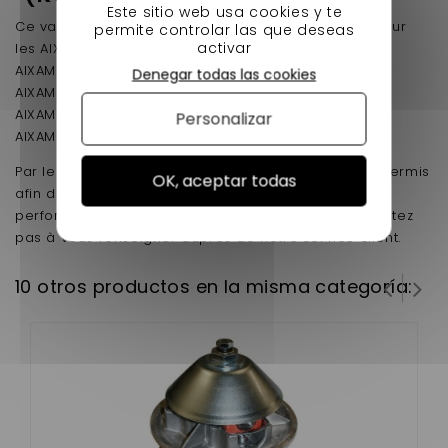
Este sitio web usa cookies y te
Ce variateur moteur a été conçu spécifiquement pour
permite controlar las que deseas
activar
les AIXAM A550
AIXAM 500
Denegar todas las cookies
AIXAM 500.5
AIXAM A751
Personalizar
AIXAM CROSSLINE
Par les plus grands spécialistes de la voiture sans permis
OK, aceptar todas
afin de vous assurer un produit aux plus hautes
performances.Pour toute demande technique, n'hésitez
pas à vous renseigner auprès de notre service client.
10 otros productos en la misma categoría: