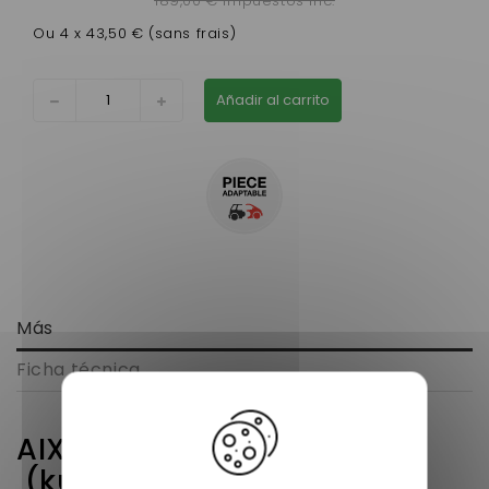
189,00 € impuestos inc.
Ou 4 x 43,50 € (sans frais)
Añadir al carrito
Más
Ficha técnica
AIXAM 4 PLACES 500 CC
(kubota Z482)