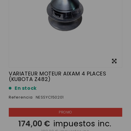
Ver más
grande
VARIATEUR MOTEUR AIXAM 4 PLACES
(KUBOTA Z482)
En stock
Referencia
NESSYC150201
174,00 €
impuestos inc.