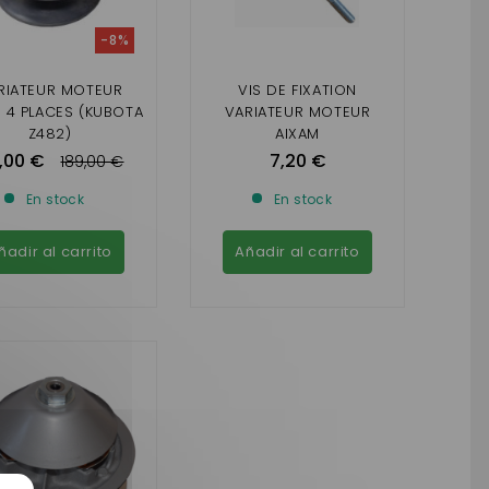
-8%
RIATEUR MOTEUR
VIS DE FIXATION
 4 PLACES (KUBOTA
VARIATEUR MOTEUR
Z482)
AIXAM
,00 €
7,20 €
189,00 €
En stock
En stock
ñadir al carrito
Añadir al carrito