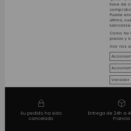
llave de 
comprobar
Puede enc
último, vu
lubricarse
Como ha v
piezas y 
Voir nos a
Accionam
Accionam
Variador 
Su pedido ha sido
Entrega de 24h a 
cancelado
Francia