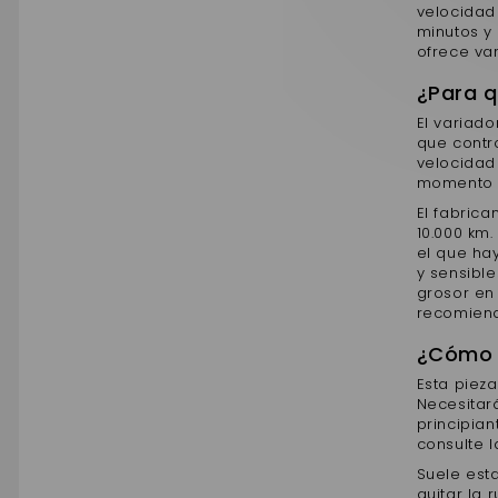
velocidad
minutos y
ofrece va
¿Para q
El variado
que contr
velocidad 
momento 
El fabric
10.000 km.
el que ha
y sensible
grosor en 
recomiend
¿Cómo 
Esta piez
Necesitar
principian
consulte l
Suele esta
quitar la 