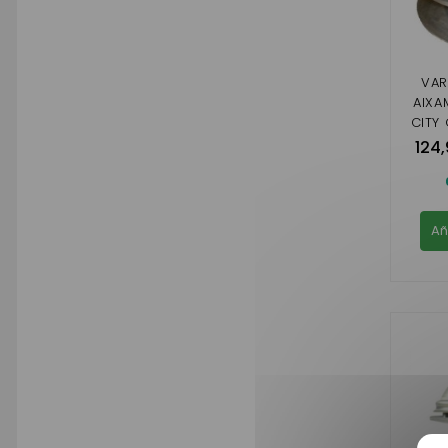
VAR
AIXA
CITY
CO
124
(GA
VIS
Añ