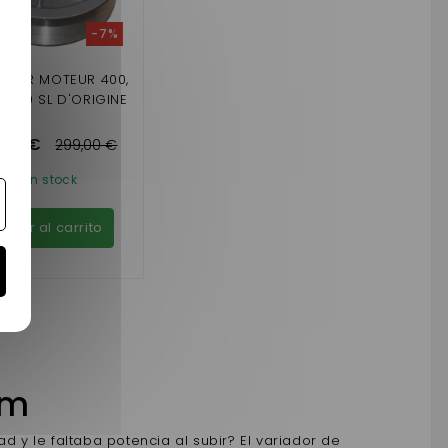
-7%
ATEUR MOTEUR 400,
, 400 SL D'ORIGINE
,00 €
299,00 €
En stock
ñadir al carrito
am
d y le faltaba potencia al subir? El variador de