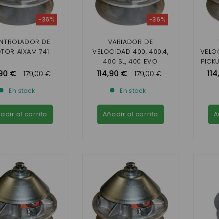
-36%
-36%
NTROLADOR DE
VARIADOR DE
TOR AIXAM 741
VELOCIDAD 400, 400.4,
VELOC
400 SL, 400 EVO
PICKU
P
,90 €
114,90 €
114
179,00 €
179,00 €
En stock
En stock
adir al carrito
Añadir al carrito
A