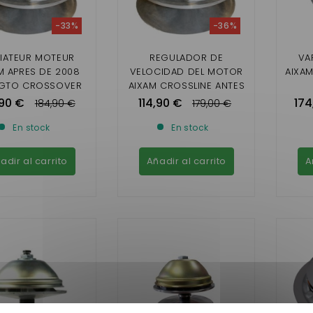
-33%
-36%
IATEUR MOTEUR
REGULADOR DE
VA
M APRES DE 2008
VELOCIDAD DEL MOTOR
AIXAM
 GTO CROSSOVER
AIXAM CROSSLINE ANTES
UPÉ CROSSLINE
DE 2008
,90 €
114,90 €
174
184,90 €
179,00 €
MME IMPULSION
ION SENSATION)
En stock
En stock
adir al carrito
Añadir al carrito
A