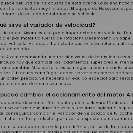
 puede ser una de las causas de esta avería. La buena notici
 con herramientas muy limitadas. El equipo de Nessycar, espec
riadores de calidad adaptados a su vehículo.
ué sirve el variador de velocidad?
r de motor Aixam es una parte importante de su vehículo. Es u
ola el par motor (la fuerza de rotación). Desempeña un papel 
del vehículo. Así que, si ha notado que le falta potencia últi
de cambiarla.
ante Aixam recomienda una revisión visual de todas las piezas
 Incluso hay que cambiar los rodamientos superiores e inferio
y que cambiar. Muchos talleres se niegan a desmontar la p
s. Los 3 bloques centrífugos deben volver a montarse perfecta
un orden preciso. Se necesita un equipo especial para restable
a la compra de una pieza nueva.
puedo cambiar el accionamiento del motor A
a se puede desmontar fácilmente y sólo le llevará 15 minutos 
ás una carraca con llave de vaso y una llave inglesa. Si sig
te, conseguirás cambiar el variador de velocidad de tu coche 
as fichas de los productos para ver el aspecto de un variador 
r en su lado derecho, en la parte inferior, cerca de la rueda
rueda para acceder al tornillo del variador. De este modo, ten