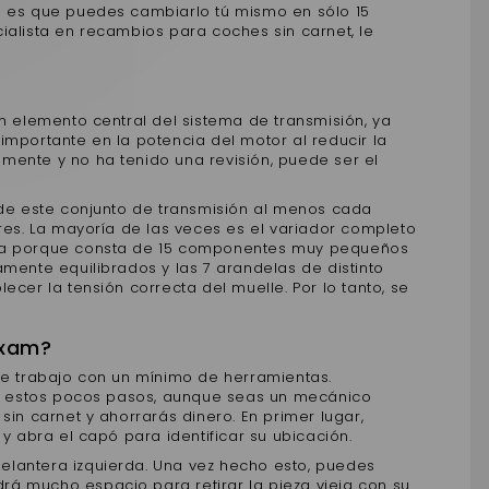
a es que puedes cambiarlo tú mismo en sólo 15
ialista en recambios para coches sin carnet, le
n elemento central del sistema de transmisión, ya
importante en la potencia del motor al reducir la
mamente y no ha tenido una revisión, puede ser el
 de este conjunto de transmisión al menos cada
res. La mayoría de las veces es el variador completo
ieza porque consta de 15 componentes muy pequeños
mente equilibrados y las 7 arandelas de distinto
cer la tensión correcta del muelle. Por lo tanto, se
ixam?
de trabajo con un mínimo de herramientas.
ues estos pocos pasos, aunque seas un mecánico
sin carnet y ahorrarás dinero. En primer lugar,
y abra el capó para identificar su ubicación.
 delantera izquierda. Una vez hecho esto, puedes
drá mucho espacio para retirar la pieza vieja con su