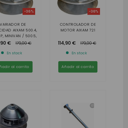
-36%
-36%
VARIADOR DE
CONTROLADOR DE
IDAD AIXAM 500.4,
MOTOR AIXAM 721
P, MINIVAN / 500.5,
ICKUP, MINIVAN
,90 €
114,90 €
179,00 €
179,00 €
En stock
En stock
ñadir al carrito
Añadir al carrito