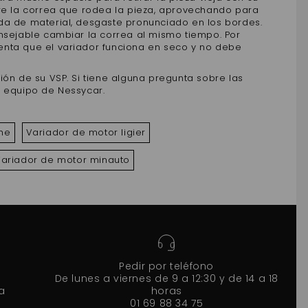
ire la correa que rodea la pieza, aprovechando para
da de material, desgaste pronunciado en los bordes.
nsejable cambiar la correa al mismo tiempo. Por
cuenta que el variador funciona en seco y no debe
ión de su VSP. Si tiene alguna pregunta sobre las
o equipo de Nessycar.
he
Variador de motor ligier
ariador de motor minauto
Pedir por teléfono
De lunes a viernes de 9 a 12:30 y de 14 a 18
a
horas
01 69 88 34 75