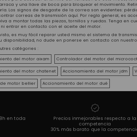
carraca y una llave de boca para bloquear el movimiento. Ret
la. Los signos de desgaste de la correa son evidentes: pérdi
ontrar correas de transmisión aquí. Por regla general, es aco
elva a montar todas las piezas, tornillos y ruedas. Tenga en 
 ni entrar en contacto con el aceite del motor.
isto, es muy fácil reparar usted mismo el sistema de transmis
su disponibilidad, no dude en ponerse en contacto con nuestr
utres catégories :
iento del motor aixam
Controlador del motor del micrococ
iento del motor chatenet
Accionamiento del motor jdm
V
de motor bellier
Accionamiento del motor dué
48h en toda
Precios inmejorables respecto a la
competencia
30% más barato que la competenci