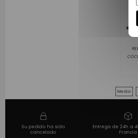
RE
COCH
Media
Su pedido ha sido
Entrega de 24h a 
cancelado
Francia