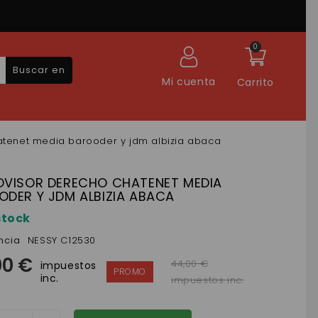
0
Buscar en
Mi cuenta
Carrito
atenet media barooder y jdm albizia abaca
OVISOR DERECHO CHATENET MEDIA
ODER Y JDM ALBIZIA ABACA
stock
ncia
NESSY C12530
00 €
44,00 €
impuestos
inc.
impuestos inc.