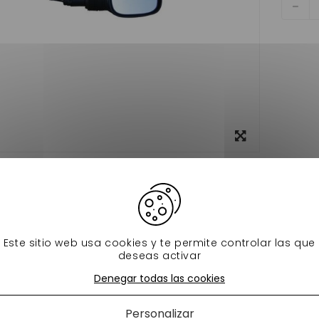
Ver más
grande
Ficha técnica
seur se monte sur votre voiture sans permis.
Este sitio web usa cookies y te permite controlar las que
s productos en la misma categoría:
deseas activar
Denegar todas las cookies
Personalizar