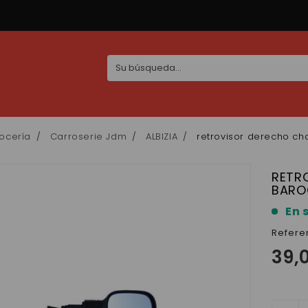
ocería
Carroserie Jdm
ALBIZIA
retrovisor derecho ch
RETR
BARO
En 
Refere
39,