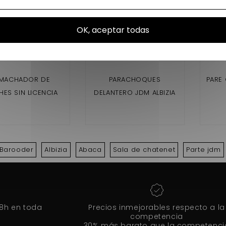
OK, aceptar todas
MACHADOR DE
PARACHOQUES
PARE
ES SIN LICENCIA
DELANTERO JDM ALBIZIA
Barooder
Albizia
Abaca
Sala de chatenet
Parte jdm
48h en toda
Precios inmejorables respecto a la
competencia
30% más barato que la competenci