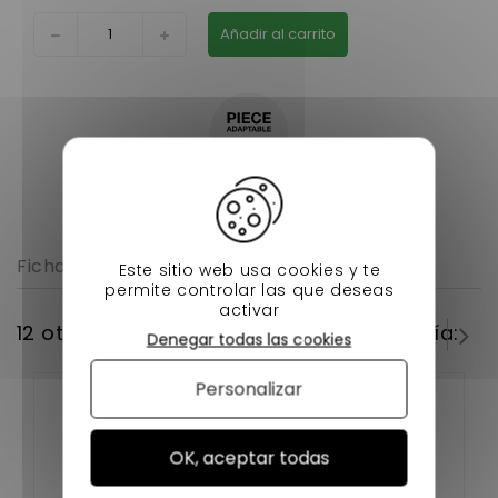
Añadir al carrito
Ficha técnica
Este sitio web usa cookies y te
permite controlar las que deseas
activar
12 otros productos en la misma categoría:
Denegar todas las cookies
Personalizar
OK, aceptar todas