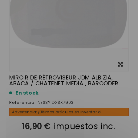
Ver más
grande
MIROIR DE RÉTROVISEUR JDM ALBIZIA,
ABACA / CHATENET MEDIA , BAROODER
En stock
Referencia
NESSY DXSX7903
Advertencia: ¡Últimos artículos en inventario!
16,90 €
impuestos inc.