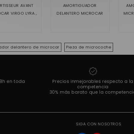
RTISSEUR AVANT
AMORTIGUADOR
AMO
CAR VIRGO LYRA ,
DELANTERO MICROCAR
MICR
VIRGO 1,2,3
M8 , F8C , LIGIER JSRC ,
5 / 6
DUÉ FIRST
2ET
ador delantero de microcar
Pieza de microcoche
48h en toda
Precios inmejorables respecto a la
competencia
30% más barato que la competenci
SIGA CON NOSOTROS