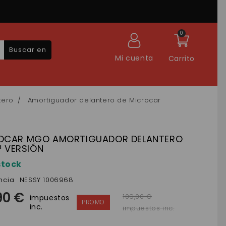
0
Buscar en
Mi cuenta
Carrito
tero
Amortiguador delantero de Microcar
OCAR MGO AMORTIGUADOR DELANTERO
2ª VERSIÓN
stock
ncia
NESSY 1006968
90 €
109,00 €
impuestos
inc.
impuestos inc.