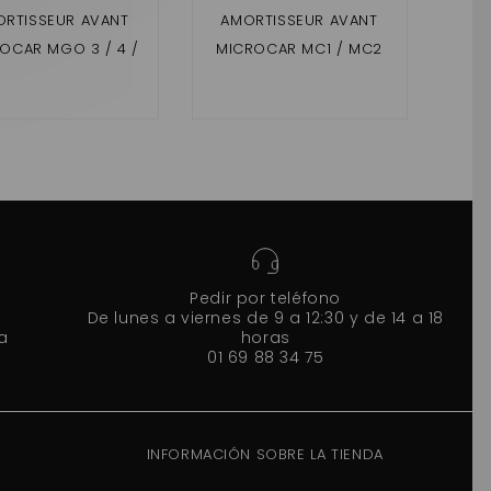
RTISSEUR AVANT
AMORTISSEUR AVANT
OCAR MGO 3 / 4 /
MICROCAR MC1 / MC2
D
, LIGIER JS 50 PHASE
(2EME MONTAGE + 20
BE
 3 DUÉ P85 / P88
MM)
Pedir por teléfono
De lunes a viernes de 9 a 12:30 y de 14 a 18
a
horas
01 69 88 34 75
INFORMACIÓN SOBRE LA TIENDA