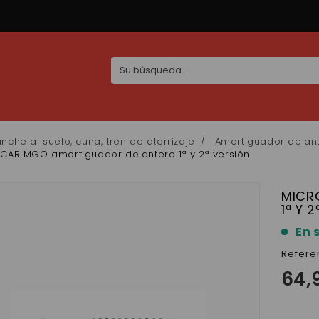
nche al suelo, cuna, tren de aterrizaje
Amortiguador delan
CAR MGO amortiguador delantero 1ª y 2ª versión
MICR
1ª Y 
En 
Refere
64,