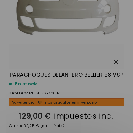
Ver más
grande
PARACHOQUES DELANTERO BELLIER B8 VSP
En stock
Referencia
NESSYC0014
Advertencia: ¡Últimos artículos en inventario!
129,00 €
impuestos inc.
Ou 4 x 32,25 € (sans frais)