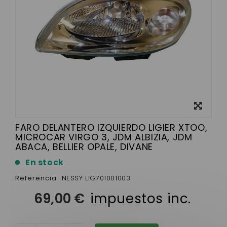
Ver más
grande
FARO DELANTERO IZQUIERDO LIGIER XTOO,
MICROCAR VIRGO 3, JDM ALBIZIA, JDM
ABACA, BELLIER OPALE, DIVANE
En stock
Referencia
NESSY LIG701001003
69,00 €
impuestos inc.