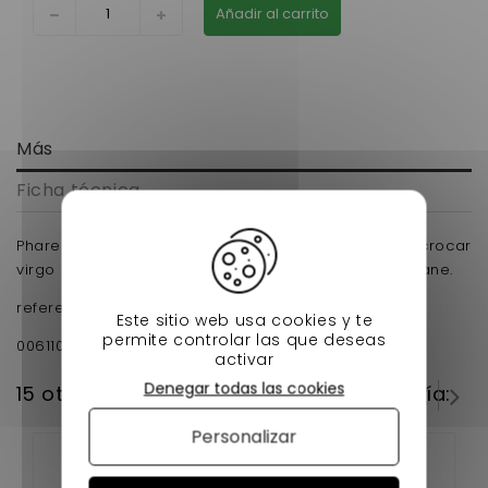
Añadir al carrito
Más
Ficha técnica
Phare avant conducteur adaptable ligier xtoo , microcar
virgo 3 , JDM albizia , jdm abaca , Bellier opale , divane.
reference d'origine :
Este sitio web usa cookies y te
permite controlar las que deseas
0061103/
1000479
activar
Denegar todas las cookies
15 otros productos en la misma categoría:
Personalizar