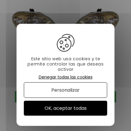
FARO DELANTERO
FARO DELANTERO
Este sitio web usa cookies y te
DERECHO LIGIER
IZQUIERDO LIGIER
permite controlar las que deseas
XTOO, MICROCAR
XTOO, MICROCAR
activar
VIRGO 3, JDM ALBIZIA,
VIRGO 3, JDM ALBIZIA,
69,00 €
69,00 €
Denegar todas las cookies
JDM ABACA, BELLIER
JDM ABACA, BELLIER
En stock
En stock
OPALE, DIVANE
OPALE, DIVANE
Personalizar
Añadir al carrito
Añadir al carrito
OK, aceptar todas