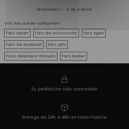
Mostrando 1 - 4 de 4 items
Voir nos autres catégories :
Faro aixam
Faro de microcoche
Faro ligier
Faro de chatenet
Faro jdm
Foco delantero minauto
Faro bellier
Su pedido ha sido cancelado
Entrega de 24h a 48h en toda Francia