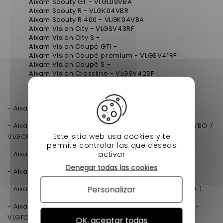
Aixam Scouty GT - VLGL09VBA
Aixam Scouty R - VLGK04VBR
Aixam Scouty R 400 - VLGK04VBA
Aixam Vision City - VLGSV43RF
Aixam Vision City S -
Aixam Vision Coupé GTI -
Aixam Vision Coupé premium - VLGSV41RF
Aixam Vision Coupé S -
Aixam Vision Crossline - VLGSV42SF
Aixam Vision Crossover - VLGSV45RF
Aixam Crossover - VLGSV45AF
- Aixam 400 E / S / L / SL ( VLGC34VBO )
- Aixam 500 SL ( VLGC45VBO / VLGC45VEO / VLGC55VBO /
Este sitio web usa cookies y te
VLGC55VEO )
permite controlar las que deseas
activar
- Aixam 400 Evolution ( VLGC34VBA )
Denegar todas las cookies
- Aixam 400.4 ( VLGE34VBA )
Personalizar
- Aixam 500.4 ( VLGE44VBA - VLGE24VBA - VLGE64BVA )
- Aixam 500.5 ( VLGF45VBA - VLGF45VEA / VLGF25VBA -
VLGF25VEA / VLGG65VBA - VLGG65VEA )
OK, aceptar todas