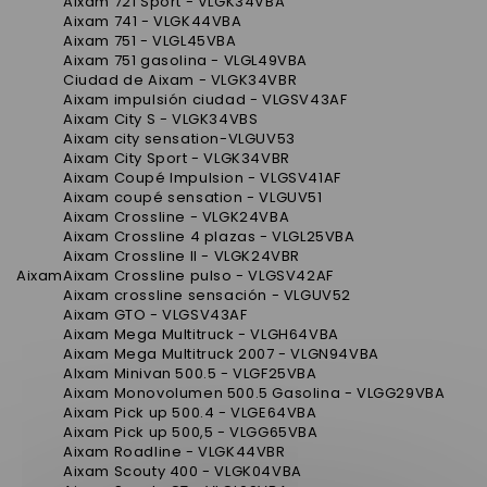
Aixam 721 Sport - VLGK34VBA
Aixam 741 - VLGK44VBA
Aixam 751 - VLGL45VBA
Aixam 751 gasolina - VLGL49VBA
Ciudad de Aixam - VLGK34VBR
Aixam impulsión ciudad - VLGSV43AF
Aixam City S - VLGK34VBS
Aixam city sensation-VLGUV53
Aixam City Sport - VLGK34VBR
Aixam Coupé Impulsion - VLGSV41AF
Aixam coupé sensation - VLGUV51
Aixam Crossline - VLGK24VBA
Aixam Crossline 4 plazas - VLGL25VBA
Aixam Crossline II - VLGK24VBR
Aixam
Aixam Crossline pulso - VLGSV42AF
Aixam crossline sensación - VLGUV52
Aixam GTO - VLGSV43AF
Aixam Mega Multitruck - VLGH64VBA
Aixam Mega Multitruck 2007 - VLGN94VBA
AIxam Minivan 500.5 - VLGF25VBA
Aixam Monovolumen 500.5 Gasolina - VLGG29VBA
Aixam Pick up 500.4 - VLGE64VBA
Aixam Pick up 500,5 - VLGG65VBA
Aixam Roadline - VLGK44VBR
Aixam Scouty 400 - VLGK04VBA