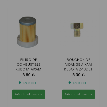
FILTRO DE
BOUCHON DE
COMBUSTIBLE
VIDANGE AIXAM
KUBOTA AIXAM
KUBOTA Z402 ET
DESPUÉS DE 2004
Z482
3,80 €
8,30 €
En stock
En stock
Añadir al carrito
Añadir al carrito