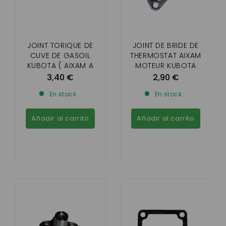
JOINT TORIQUE DE
JOINT DE BRIDE DE
CUVE DE GASOIL
THERMOSTAT AIXAM
KUBOTA ( AIXAM A
MOTEUR KUBOTA
PARTIR DE 2003 )
BICYLINDRE
3,40 €
2,90 €
Z402/Z482
En stock
En stock
Añadir al carrito
Añadir al carrito