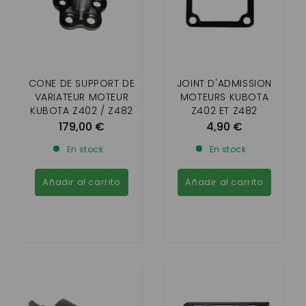
CONE DE SUPPORT DE
JOINT D'ADMISSION
VARIATEUR MOTEUR
MOTEURS KUBOTA
KUBOTA Z402 / Z482
Z402 ET Z482
AIXAM
179,00 €
4,90 €
En stock
En stock
Añadir al carrito
Añadir al carrito