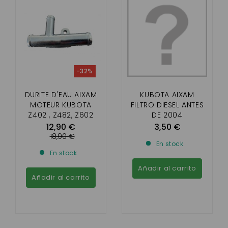
-32%
DURITE D'EAU AIXAM
KUBOTA AIXAM
MOTEUR KUBOTA
FILTRO DIESEL ANTES
Z402 , Z482, Z602
DE 2004
12,90 €
3,50 €
18,90 €
En stock
En stock
Añadir al carrito
Añadir al carrito