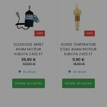
-26%
-30%
SOLENOIDE ARRET
SONDE TEMPERATURE
AIXAM MOTEUR
D'EAU AIXAM MOTEUR
KUBOTA Z402 ET
KUBOTA Z402 ET
Z482
Z482 (AIXAM)
39,90 €
11,90 €
53,90 €
16,90 €
En stock
En stock
Añadir al carrito
Añadir al carrito