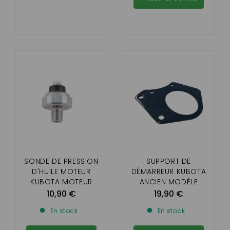
SONDE DE PRESSION
SUPPORT DE
D'HUILE MOTEUR
DÉMARREUR KUBOTA
KUBOTA MOTEUR
ANCIEN MODÈLE
Z402 , Z482
10,90 €
19,90 €
En stock
En stock