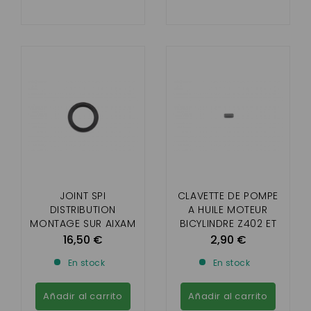
JOINT SPI
CLAVETTE DE POMPE
DISTRIBUTION
A HUILE MOTEUR
MONTAGE SUR AIXAM
BICYLINDRE Z402 ET
(MOTEUR BICYLINDRE
Z482)
16,50 €
2,90 €
Z402 ET Z482)
En stock
En stock
Añadir al carrito
Añadir al carrito