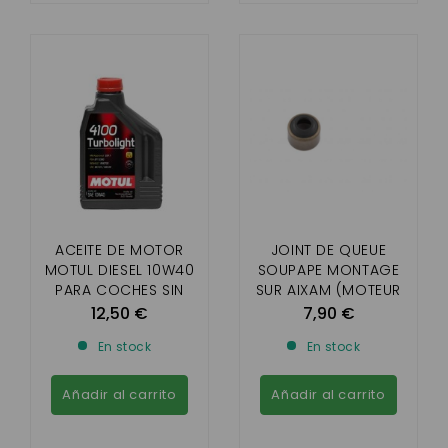
ACEITE DE MOTOR
JOINT DE QUEUE
MOTUL DIESEL 10W40
SOUPAPE MONTAGE
PARA COCHES SIN
SUR AIXAM (MOTEUR
CARNET
BICYLINDRE Z402 ET
12,50 €
7,90 €
Z482)
En stock
En stock
Añadir al carrito
Añadir al carrito