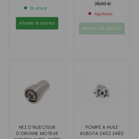
AIXAM
38,90 €
En stock
Agotado
Añadir al carrito
Añadir al carrito
NEZ D'INJECTEUR
POMPE A HUILE
D'ORIGINE MOTEUR
KUBOTA Z402 Z482