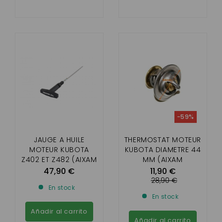
-59%
JAUGE A HUILE
THERMOSTAT MOTEUR
MOTEUR KUBOTA
KUBOTA DIAMETRE 44
Z402 ET Z482 (AIXAM
MM (AIXAM
ET MINAUTO)
47,90 €
11,90 €
28,90 €
En stock
En stock
Añadir al carrito
Añadir al carrito