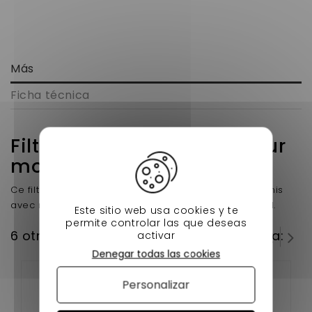
Más
Ficha técnica
Filtre à gasoil adaptable sur
moteur LOMBARDINI DCI
Ce filtre à gasoil est concu aux véhicules sans permis
avec moteur Lombardini DCI 442 , 492 , tronic, corail.
Este sitio web usa cookies y te
permite controlar las que deseas
6 otros productos en la misma categoría:
activar
Denegar todas las cookies
Personalizar