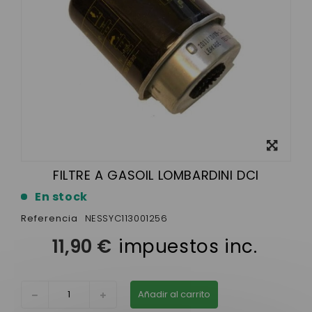
Ver más
grande
FILTRE A GASOIL LOMBARDINI DCI
En stock
Referencia
NESSYC113001256
11,90 €
impuestos inc.
Añadir al carrito