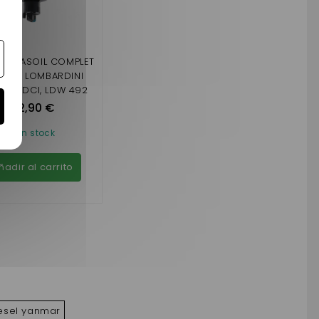
E À GASOIL COMPLET
EUR LOMBARDINI
442 DCI, LDW 492
 ET LDW 480 HDI
82,90 €
En stock
ñadir al carrito
diesel yanmar