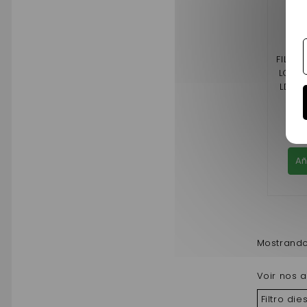
FILTR
LOMBA
LDW 4
Añ
Mostrando 
Voir nos a
Filtro di