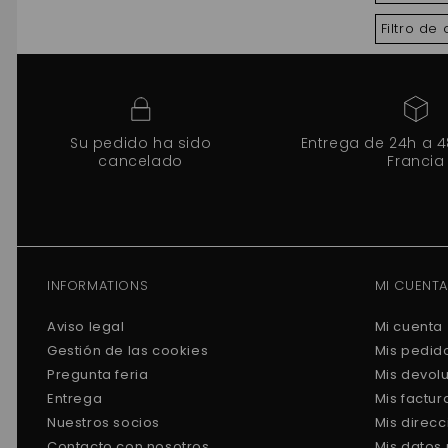
Filtro de
Su pedido ha sido
Entrega de 24h a 
cancelado
Francia
INFORMATIONS
MI CUENTA
Aviso legal
Mi cuenta
Gestión de las cookies
Mis pedid
Pregunta feria
Mis devol
Entrega
Mis factu
Nuestros socios
Mis direc
Contacto con nosotros
Mis datos