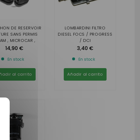
HON DE RESERVOIR
LOMBARDINI FILTRO
TURE SANS PERMIS
DIESEL FOCS / PROGRESS
XAM , MICROCAR ,
/ DCI
R , CHATENET , JDM (
14,90 €
3,40 €
AVEC CLEF)
En stock
En stock
ñadir al carrito
Añadir al carrito