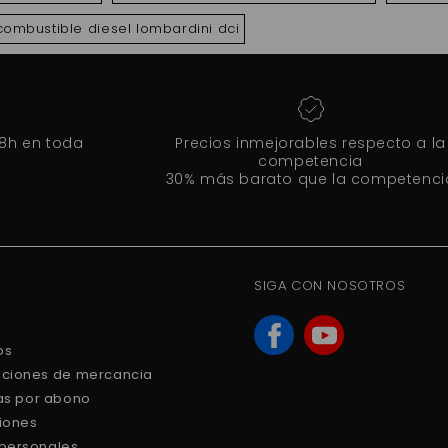
 combustible diesel lombardini dci
48h en toda
Precios inmejorables respecto a la
competencia
30% más barato que la competenci
SIGA CON NOSOTROS
os
uciones de mercancia
ras por abono
ciones
 personales