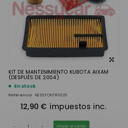
Ver más
grande
KIT DE MANTENIMIENTO KUBOTA AIXAM
(DESPUÉS DE 2004)
En stock
Referencia
NESSYCKITR0025
12,90 €
impuestos inc.
Añadir al carrito