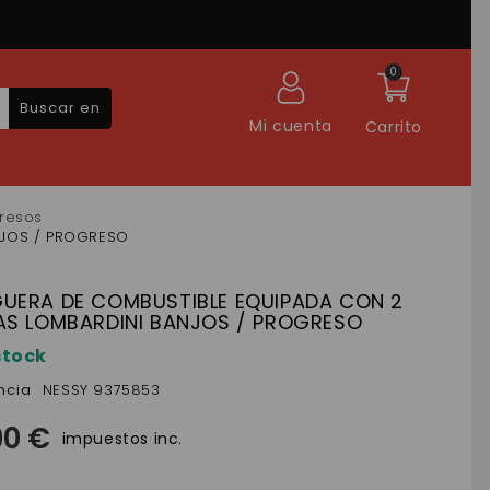
0
Buscar en
Mi cuenta
Carrito
gresos
NJOS / PROGRESO
UERA DE COMBUSTIBLE EQUIPADA CON 2
AS LOMBARDINI BANJOS / PROGRESO
stock
ncia
NESSY 9375853
90 €
impuestos inc.