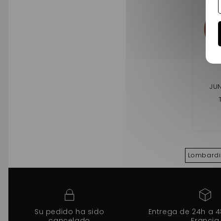
JU
LOM
Lombardi
Su pedido ha sido
Entrega de 24h a 
cancelado
Francia