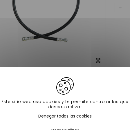
Ver más
grande
Ficha técnica
 DE COMBUSTIBLE EQUIPADA CON 2 PLUMAS LOMBARDINI BANJOS
Este sitio web usa cookies y te permite controlar las que
s productos en la misma categoría:
deseas activar
Denegar todas las cookies