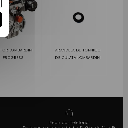
TOR LOMBARDINI
ARANDELA DE TORNILLO
VIS 
PROGRESS
DE CULATA LOMBARDINI
FOCS / PROGRESS
Pedir por teléfono
De lunes a viernes de 9 a 12:30 y de 14 a 18