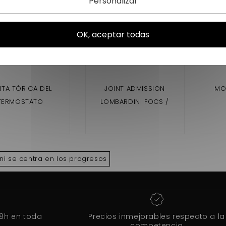
Personalizar
OK, aceptar todas
NTA TÓRICA DEL
JOINT ADMISSION
MO
TERMOSTATO
LOMBARDINI FOCS /
BARDINI FOCS Y
PROGRESS
PROGRESO
ni se centra en los progresos
48h en toda
Precios inmejorables respecto a la
competencia