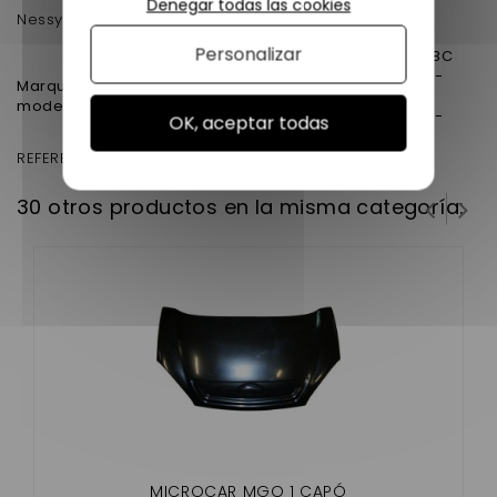
Denegar todas las cookies
Nessycar
Personalizar
Microcar MGO DCI - VH861BC
Microcar MGO Lombardini -
Marque Microcar vsp
VH861BL
modele :
Microcar MGO SXI Yanmar -
OK, aceptar todas
VH861BY
REFERENCE D'ORIGINE : 1010740
30 otros productos en la misma categoría:
MICROCAR MGO 1 CAPÓ