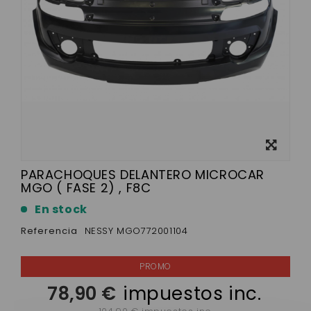
Ver más
grande
PARACHOQUES DELANTERO MICROCAR
MGO ( FASE 2) , F8C
En stock
Referencia
NESSY MGO772001104
78,90 €
impuestos inc.