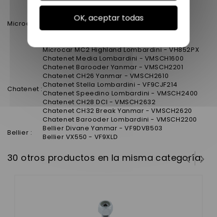
Microcar Virgo 1-2-3 - VH840BBL0
Microcar MC1 Lombardini - VH851XLSA
OK, aceptar todas
Microcar :
Microcar MC2 Lombardini - VH852XXSA
Microcar MC1 Yanmar - VH851XY
Microcar MC2 Yanmar - VH852XYSA
Microcar MC2 Highland Lombardini - VH852PX
Chatenet Media Lombardini - VMSCH1600
Chatenet Barooder Yanmar - VMSCH2201
Chatenet CH26 Yanmar - VMSCH2610
Chatenet Stella Lombardini - VF9CJF214
Chatenet :
Chatenet Speedino Lombardini - VMSCH2400
Chatenet CH28 DCI - VMSCH2632
Chatenet CH32 Break Yanmar - VMSCH2620
Chatenet Barooder Lombardini - VMSCH2200
Bellier Divane Yanmar - VF9DVB503
Bellier :
Bellier VX550 - VF9XLD
30 otros productos en la misma categoría: