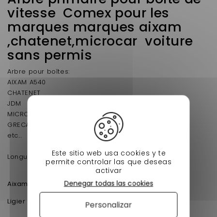
vitesse Comex pour les
marques marques aixam
,chatenet,microcar voiture
sans permis
Arbre pour boîtes:
AIXAM A540
CHATENET
JDM
MICROCAR
GRECAV
etc...
Este sitio web usa cookies y te
Longueur totale = 255 mm
permite controlar las que deseas
activar
Aixam 540
Denegar todas las cookies
Aixam :
Ligier Xpro - VJRJS3002
Ligier :
Personalizar
Ligier Optima - VJRJS14
Microcar Lyra - VH840LYBBL0