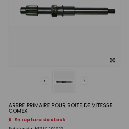
Ver más
grande
ARBRE PRIMAIRE POUR BOITE DE VITESSE
COMEX
En ruptura de stock
Referencia
NESSY 200023