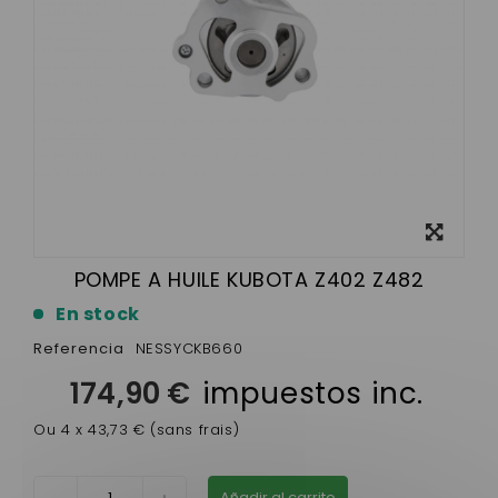
Ver más
grande
POMPE A HUILE KUBOTA Z402 Z482
En stock
Referencia
NESSYCKB660
174,90 €
impuestos inc.
Ou 4 x 43,73 € (sans frais)
Añadir al carrito