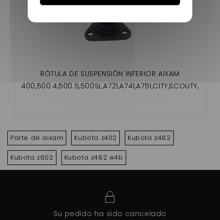
RÓTULA DE SUSPENSIÓN INFERIOR AIXAM
400,500.4,500.5,500SL,A721,A741,A751,CITY,SCOUTY,
CROSSLINE,ROADLINE,GTO,CROSSOVER,MEGA
Parte de aixam
Kubota z402
Kubota z482
Kubota z602
Kubota z482 e4b
Su pedido ha sido cancelado