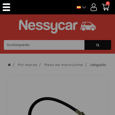
Panel de gestión de cookies
0
Por marca
Pieza de microcoche
Latiguillo f