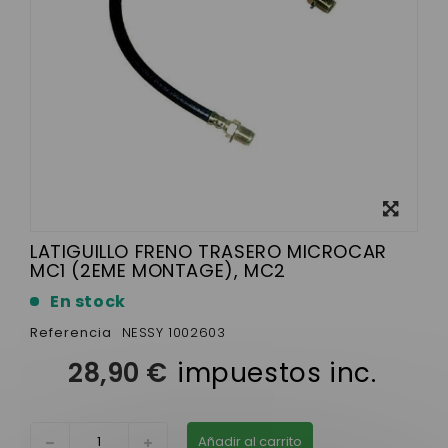
Ver más
grande
LATIGUILLO FRENO TRASERO MICROCAR
MC1 (2EME MONTAGE), MC2
En stock
Referencia
NESSY 1002603
28,90 €
impuestos inc.
Añadir al carrito