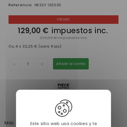
Referencia
NESSY 130030
129,00 €
impuestos inc.
239,00 € impuestos inc.
Ou 4 x 32,25 € (sans frais)
Añadir al carrito
Más
Este sitio web usa cookies y te