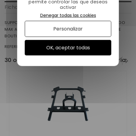
permite controlar las que deseas
Ficha técnica
activar
Denegar todas las cookies
SUPPORT MOTEUR AVANT LIGIER XTOO 1 / XTOO 2 / XTOO
Personalizar
MAX ALUMINIUM EN ADAPTBLE A UN BON PRIX SUR NOTRE
BOUTIQUE NESSYCAR.FR
REFERENCE D'ORIGINE:
0112953
OK, aceptar todas
30 otros productos en la misma categoría: