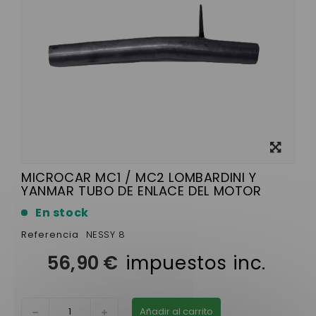
Ver más
grande
MICROCAR MC1 / MC2 LOMBARDINI Y
YANMAR TUBO DE ENLACE DEL MOTOR
En stock
Referencia
NESSY 8
56,90 €
impuestos inc.
Añadir al carrito