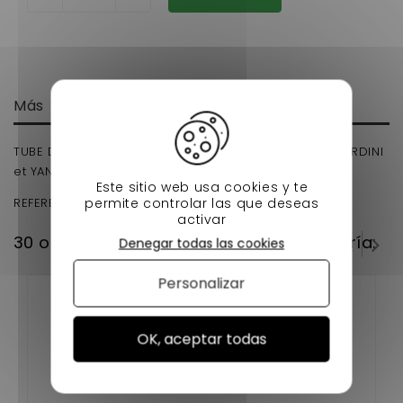
Más
TUBE DE LIAISON MICROCAR MC1 / MC2 moteur LOMBARDINI
et YANMAR VOITURE SANS PERMIS.
Este sitio web usa cookies y te
permite controlar las que deseas
REFERENCE D'ORIGINE : 1004409
activar
30 otros productos en la misma categoría:
Denegar todas las cookies
Personalizar
OK, aceptar todas