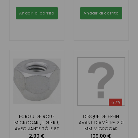
UÉ P85, DUÉ 3 (P88
),DUE 5/6
Añadir al carrito
Añadir al carrito
-27%
ECROU DE ROUE
DISQUE DE FREIN
MICROCAR , LIGIER (
AVANT DIAMÈTRE 210
AVEC JANTE TÔLE ET
MM MICROCAR
JANTE ALU )
MC1/MC2 (2ÈME
2,90 €
109,00 €