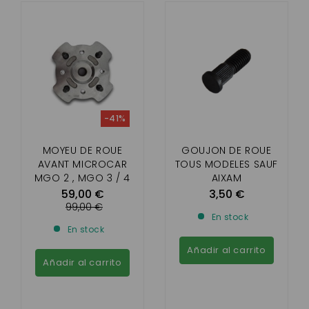
-41%
MOYEU DE ROUE
GOUJON DE ROUE
AVANT MICROCAR
TOUS MODELES SAUF
MGO 2 , MGO 3 / 4
AIXAM
/M8 , F8C , LIGIER
59,00 €
3,50 €
IXO,JS50 , JS RC /DUE
99,00 €
En stock
POUR DISQUE DIAM
En stock
220 MM
Añadir al carrito
Añadir al carrito