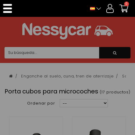
Panel de gestión de cookies
0
Enganche al suelo, cuna, tren de aterrizaje
Sopor
Porta cubos para microcoches
(17 productos)
Ordenar por