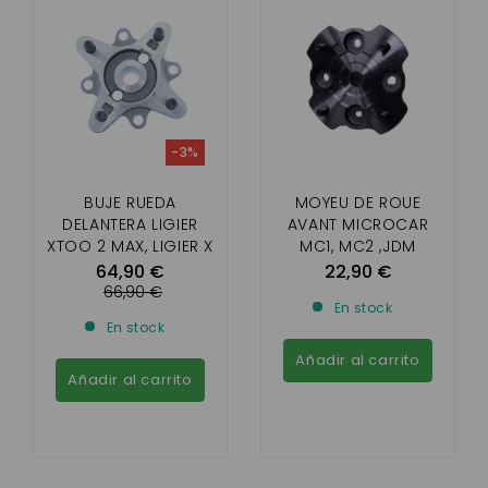
-3%
BUJE RUEDA
MOYEU DE ROUE
DELANTERA LIGIER
AVANT MICROCAR
XTOO 2 MAX, LIGIER X
MC1, MC2 ,JDM
TOO R / S / RS,
ALBIZIA, ABACA,
64,90 €
22,90 €
OPTIMAX, MICROCAR
ALOES 1ER MONTAGE
66,90 €
En stock
CARGO
(SANS CENTRAGE )
En stock
Añadir al carrito
Añadir al carrito