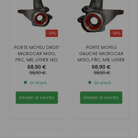
-31%
-31%
PORTE MOYEU DROIT
PORTE MOYEU
MICROCAR MGO,
GAUCHE MICROCAR
F8C, M8, LIGIER IXO,
MGO, F8C, M8, LIGIER
JS 50, JS 50 L, JS RC,
IXO, JS 50, JS 50 L, JS
68,90 €
68,90 €
DUE
RC, DUE
98,90 €
98,90 €
En stock
En stock
Añadir al carrito
Añadir al carrito