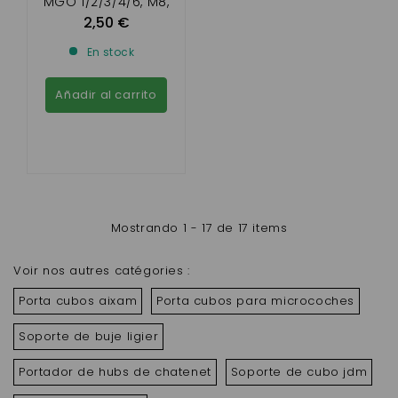
MGO 1/2/3/4/6, M8,
F8C , FLEX ,LIGIER IXO.
2,50 €
JS50 , JS RC, JS60 ,
En stock
DUÉ FIRST, 2 ,3,6
Añadir al carrito
Mostrando 1 - 17 de 17 items
Voir nos autres catégories :
Porta cubos aixam
Porta cubos para microcoches
Soporte de buje ligier
Portador de hubs de chatenet
Soporte de cubo jdm