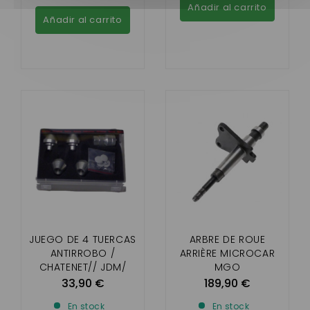
Añadir al carrito
Añadir al carrito
JUEGO DE 4 TUERCAS
ARBRE DE ROUE
ANTIRROBO /
ARRIÈRE MICROCAR
CHATENET// JDM/
MGO
LIGIER/ MICROCAR
2/3/4/56,F8C,M8,LIGI
33,90 €
189,90 €
ER
En stock
En stock
IXO,JS50,JSRC,FLEX,D