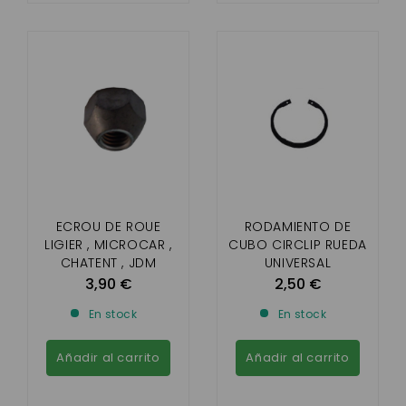
ECROU DE ROUE
RODAMIENTO DE
LIGIER , MICROCAR ,
CUBO CIRCLIP RUEDA
CHATENT , JDM
UNIVERSAL
,BELLIER
3,90 €
2,50 €
En stock
En stock
Añadir al carrito
Añadir al carrito