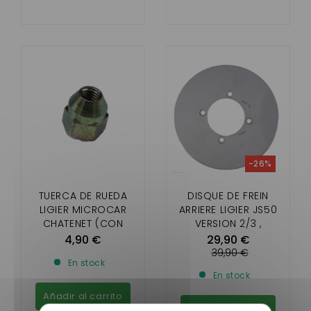
-26%
TUERCA DE RUEDA
DISQUE DE FREIN
LIGIER MICROCAR
ARRIERE LIGIER JS50
CHATENET (CON
VERSION 2/3 ,
LLANTA DE ALUMINIO)
MICROCAR MGO
4,90 €
29,90 €
4/5/6/ DUÉ 5/6
39,90 €
En stock
(DISQUE NON
En stock
VENTILE)
Añadir al carrito
Añadir al carrito