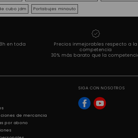
de cubo jdm
Portabujes minauto
48h en toda
Precios inmejorables respecto a la
competencia
30% más barato que la competenci
SIGA CON NOSOTROS
os
uciones de mercancia
ras por abono
ciones
 personales