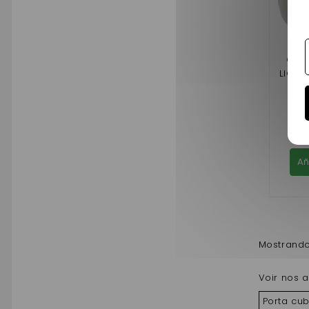
COJI
LIGIE
8,
Añ
Mostrando
Voir nos a
Porta cu