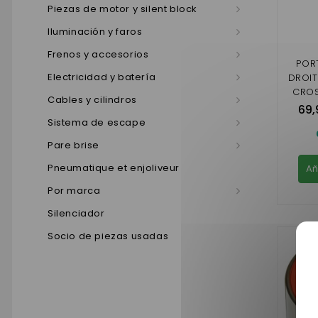
Piezas de motor y silent block
Iluminación y faros
Frenos y accesorios
POR
Electricidad y batería
DROIT
CROS
Cables y cilindros
GTO (
69,
GAM
Sistema de escape
VISI
Pare brise
Pneumatique et enjoliveur
Añ
Por marca
Silenciador
Socio de piezas usadas