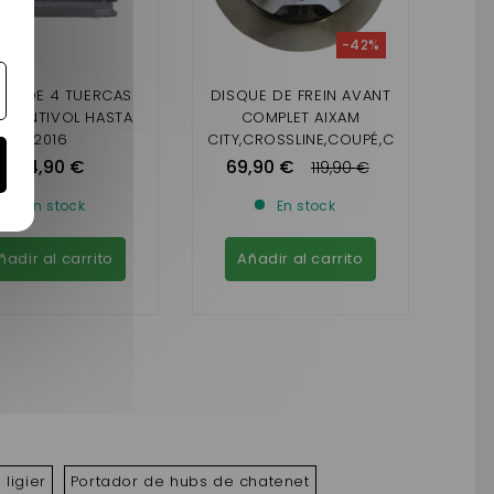
-42%
GO DE 4 TUERCAS
DISQUE DE FREIN AVANT
AM ANTIVOL HASTA
COMPLET AIXAM
2016
CITY,CROSSLINE,COUPÉ,C
ROSSOVER,GTO (GAMME
34,90 €
69,90 €
119,90 €
IMPULSION,VISION,SENSAT
ION,EMOTION)MINAUTO
En stock
En stock
ñadir al carrito
Añadir al carrito
ligier
Portador de hubs de chatenet