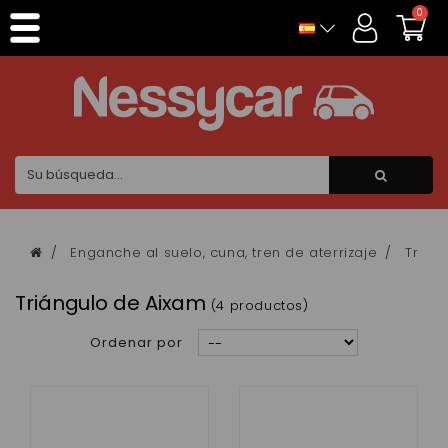
Panel de gestión de cookies
0
Enganche al suelo, cuna, tren de aterrizaje
Trián
Triángulo de Aixam
(4 productos)
Ordenar por