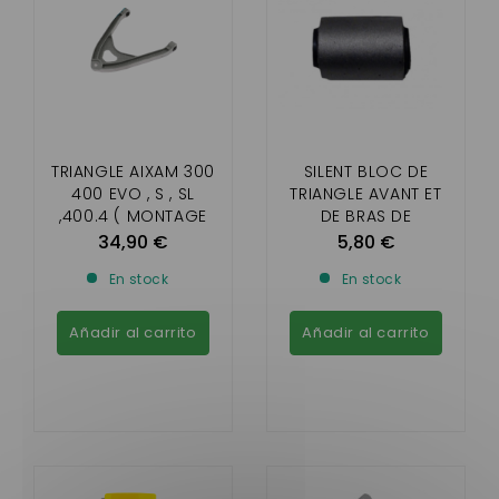
TRIANGLE AIXAM 300
SILENT BLOC DE
400 EVO , S , SL
TRIANGLE AVANT ET
,400.4 ( MONTAGE
DE BRAS DE
PASSAGER ET
SUSPENSION ARRIÈRE
34,90 €
5,80 €
CONDUCTEUR )
AIXAM TOUS
En stock
En stock
MODÈLES MINAUTO
Añadir al carrito
Añadir al carrito