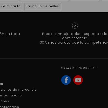
o de minauto
Triángulo de bellier
48h en toda
Precios inmejorables respecto a la
competencia
30% más barato que la competenci
SIGA CON NOSOTROS
os
uciones de mercancia
ras por abono
ciones
 personales