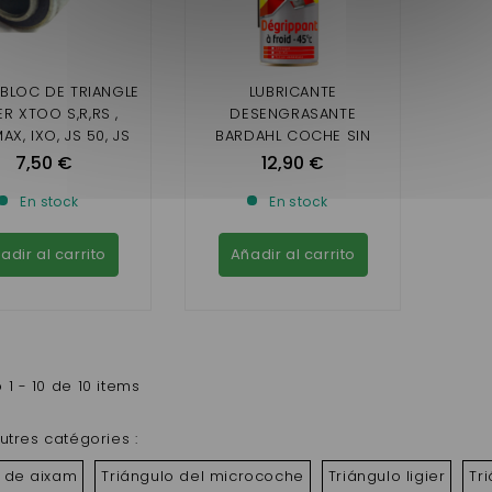
 BLOC DE TRIANGLE
LUBRICANTE
ER XTOO S,R,RS ,
DESENGRASANTE
AX, IXO, JS 50, JS
BARDAHL COCHE SIN
EX,MICROCAR MGO,
LICENCIA
7,50 €
12,90 €
RGO, F8C, M8
En stock
En stock
adir al carrito
Añadir al carrito
1 - 10 de 10 items
utres catégories :
o de aixam
Triángulo del microcoche
Triángulo ligier
Tr