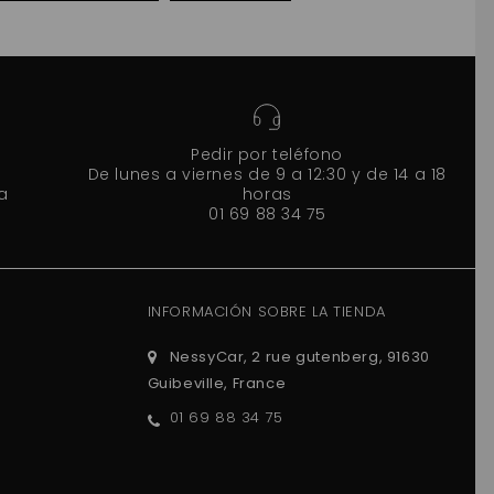
Pedir por teléfono
De lunes a viernes de 9 a 12:30 y de 14 a 18
a
horas
01 69 88 34 75
INFORMACIÓN SOBRE LA TIENDA
NessyCar, 2 rue gutenberg, 91630
Guibeville, France
01 69 88 34 75