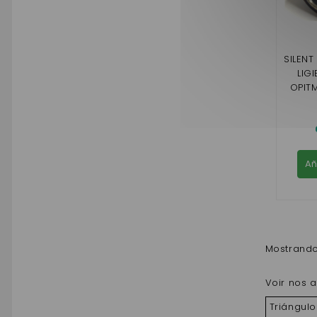
SILENT
LIGI
OPITM
RC,FL
CA
Añ
Mostrando 
Voir nos a
Triángul