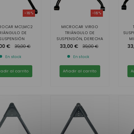
-16%
-16%
ROCAR MC1,MC2
MICROCAR VIRGO
RIÁNGULO DE
TRIÁNGULO DE
SUSP
SUSPENSIÓN
SUSPENSIÓN, DERECHA
M
00 €
33,00 €
33
39,00 €
39,00 €
En stock
En stock
adir al carrito
Añadir al carrito
A