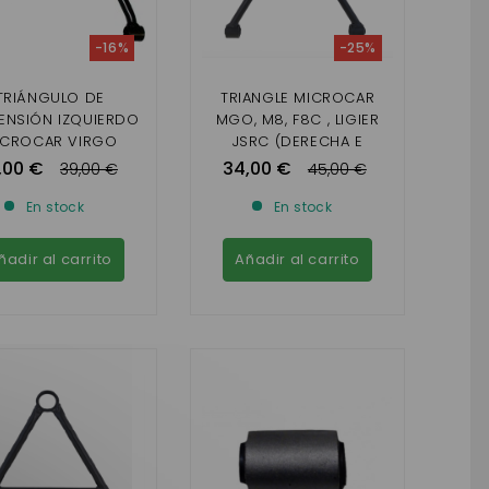
-16%
-25%
TRIÁNGULO DE
TRIANGLE MICROCAR
ENSIÓN IZQUIERDO
MGO, M8, F8C , LIGIER
ICROCAR VIRGO
JSRC (DERECHA E
IZQUIERDA)
,00 €
34,00 €
39,00 €
45,00 €
En stock
En stock
ñadir al carrito
Añadir al carrito