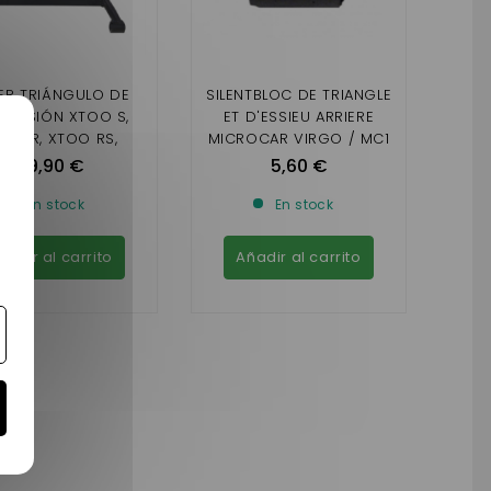
IER TRIÁNGULO DE
SILENTBLOC DE TRIANGLE
PENSIÓN XTOO S,
ET D'ESSIEU ARRIERE
OO R, XTOO RS,
MICROCAR VIRGO / MC1
TIMAX, MICROCAR
/ MC2 / MGO ( PHASE 1)
49,90 €
5,60 €
ARGO (CUNA DE
ACERO)
En stock
En stock
ñadir al carrito
Añadir al carrito