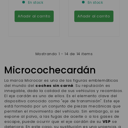
En stock
En stock
50 ,FLEX,DUÉ FIRST ,
DUÉ 2,DUÉ 3
Añadir al carrito
Añadir al carrito
Mostrando 1 - 14 de 14 items
Microcochecardán
La marca Microcar es una de las figuras emblemáticas
del mundo del
coches sin carné
. Su reputación es
innegable, dada la calidad de sus vehículos y recambios.
El eje cardán es uno de ellos. Es el elemento clave del
dispositivo conocido como "eje de transmisión". Este eje
está formado por un conjunto de piezas mecánicas que
permiten el movimiento del vehículo. Sin embargo, si se
expone al polvo, a las fugas de aceite o a los gases de
escape, puede ocurrir que el eje cardán de su
VSP
se
deteriora. En este caso, su sustitución es una urgencia, a