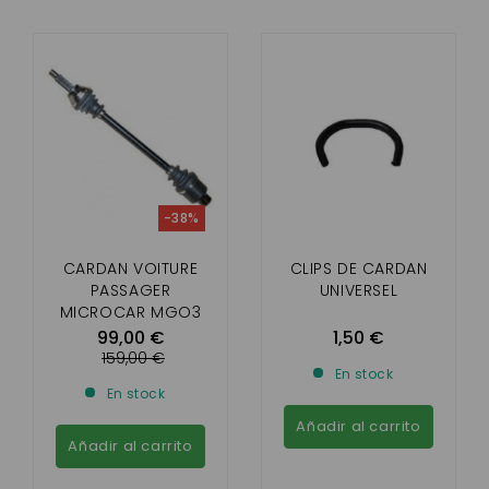
-38%
CARDAN VOITURE
CLIPS DE CARDAN
PASSAGER
UNIVERSEL
MICROCAR MGO3
565 MM
99,00 €
1,50 €
159,00 €
En stock
En stock
Añadir al carrito
Añadir al carrito