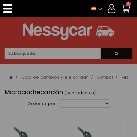
Panel de gestión de cookies
0
Caja de cambios y eje cardán
Gimbal
Micro
Microcochecardán
(14 productos)
Ordenar por