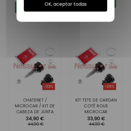
Añadir al carrito
OK, aceptar todas
Añadir al carrito
-23%
-25%
CHATENET /
KIT TETE DE CARDAN
MICROCAR / KIT DE
COTÉ ROUE
CABEZA DE JUNTA
MICROCAR
UNIVERSAL LADO
MC1,MC2,MGO,M8,F8
34,90 €
33,90 €
RUEDA JDM
C,LIGIER AMBRA
44,90 €
44,90 €
,NOVA,XTOO,IXO,JS