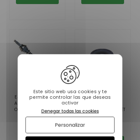
-38%
Este sitio web usa cookies y te
EJE DE TRANSMISIÓN
permite controlar las que deseas
TUERCA DE JUNTA
activar
A LA DERECHA LIGIER
UNIVERSAL PARA
OPTIMAX, MICROCAR
COCHES SIN CARNET
Denegar todas las cookies
CARGO 565 MM
99,00 €
0,80 €
159,00 €
Personalizar
En stock
En stock