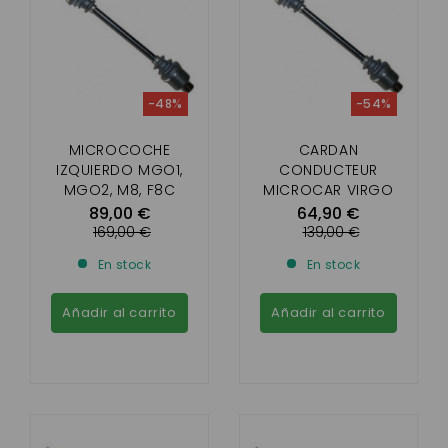
-48%
-54%
MICROCOCHE
CARDAN
IZQUIERDO MGO1,
CONDUCTEUR
MGO2, M8, F8C
MICROCAR VIRGO
JUNTA CARDÁN
1,2,3 LONGUEUR 540
89,00 €
64,90 €
MM
169,00 €
139,00 €
En stock
En stock
Añadir al carrito
Añadir al carrito