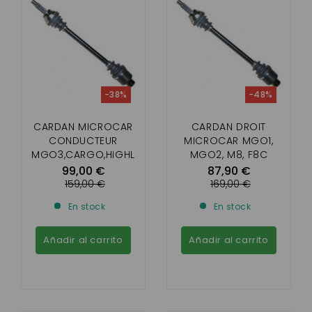
-38%
-48%
CARDAN MICROCAR
CARDAN DROIT
CONDUCTEUR
MICROCAR MGO1,
MGO3,CARGO,HIGHL
MGO2, M8, F8C
AND 670 MM
99,00 €
87,90 €
159,00 €
169,00 €
En stock
En stock
Añadir al carrito
Añadir al carrito