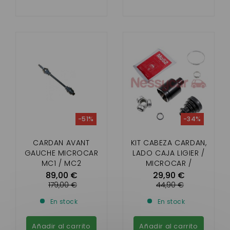
-51%
-34%
CARDAN AVANT
KIT CABEZA CARDAN,
GAUCHE MICROCAR
LADO CAJA LIGIER /
MC1 / MC2
MICROCAR /
(CONDUCTEUR ) 600
CHATENET / JDM /
89,00 €
29,90 €
MM
BELLIER
179,00 €
44,90 €
En stock
En stock
Añadir al carrito
Añadir al carrito