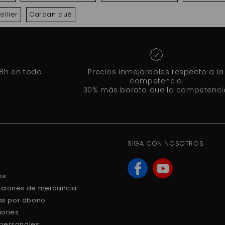
llier
Cardan dué
48h en toda
Precios inmejorables respecto a la
competencia
30% más barato que la competenci
SIGA CON NOSOTROS
os
uciones de mercancia
ras por abono
ciones
 personales