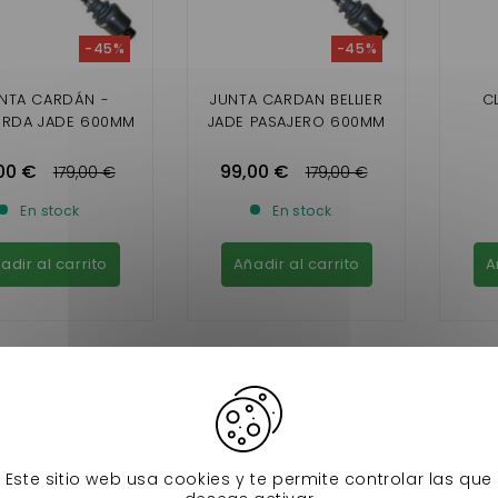
-45%
-45%
NTA CARDÁN -
JUNTA CARDAN BELLIER
C
ERDA JADE 600MM
JADE PASAJERO 600MM
00 €
99,00 €
179,00 €
179,00 €
En stock
En stock
adir al carrito
Añadir al carrito
A
Este sitio web usa cookies y te permite controlar las que