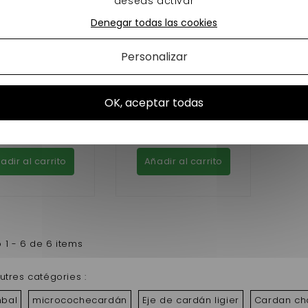
deseas activar
Denegar todas las cookies
-38%
Personalizar
ERCA DE JUNTA
CARDAN BELLIER JADE
RSAL PARA COCHES
PASSAGER 675MM
SIN CARNET
OK, aceptar todas
0,80 €
99,00 €
159,00 €
En stock
En stock
adir al carrito
Añadir al carrito
 1 - 6 de 6 items
utres catégories :
bal
microcochecardán
Eje de cardán ligier
Cardan ch