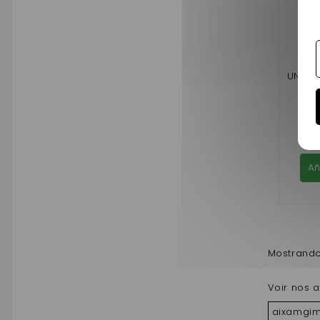
TU
UNIVE
Añ
Mostrando
Voir nos a
aixamgim