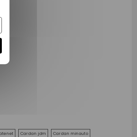
atenet
Cardan jdm
Cardan minauto