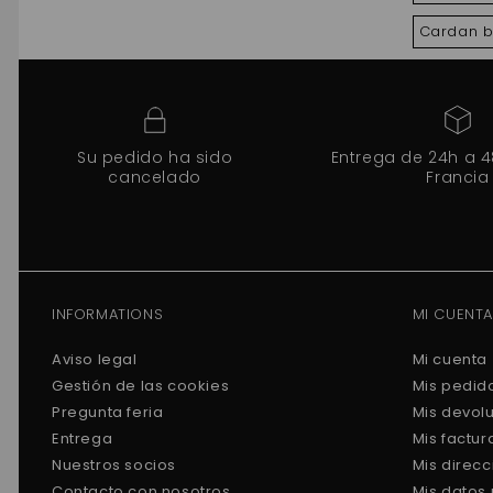
Cardan be
Su pedido ha sido
Entrega de 24h a 
cancelado
Francia
INFORMATIONS
MI CUENTA
Aviso legal
Mi cuenta
Gestión de las cookies
Mis pedid
Pregunta feria
Mis devol
Entrega
Mis factu
Nuestros socios
Mis direc
Contacto con nosotros
Mis datos