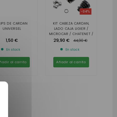
-34%
LIPS DE CARDAN
KIT CABEZA CARDAN,
UNIVERSEL
LADO CAJA LIGIER /
MICROCAR / CHATENET /
JDM / BELLIER
1,50 €
29,90 €
44,90 €
En stock
En stock
ñadir al carrito
Añadir al carrito