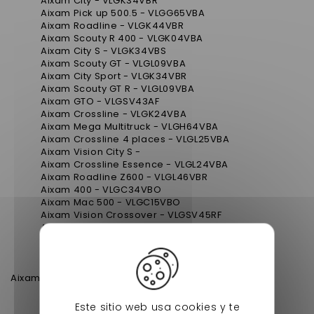
Aixam City - VLGK34VBR
Aixam Pick up 500.5 - VLGG65VBA
Aixam Roadline - VLGK44VBR
Aixam Scouty R 400 - VLGK04VBA
Aixam City S - VLGK34VBS
Aixam Scouty GT - VLGL09VBA
Aixam City Sport - VLGK34VBR
Aixam Scouty GT R - VLGL09VBA
Aixam GTO - VLGSV43AF
Aixam Crossline - VLGK24VBA
Aixam Mega Multitruck - VLGH64VBA
Aixam Crossline 4 places - VLGL25VBA
Aixam Vision City S -
Aixam Crossline Essence - VLGL24VBA
Aixam Roadline Z600 - VLGL46VBR
Aixam 400 - VLGC34VBO
Aixam Mac 500 - VLGC15VBO
Aixam Vision Crossover - VLGSV45RF
Aixam Scouty R - VLGK04VBR
Aixam 500 - VLGC55VBO
Aixam Vision Coupé premium - VLGSV41RF
Aixam Scouty GT R Essence - VLGL09VBR
Aixam
Aixam 400.4 - VLGE34VBA
Aixam Crossline II - VLGK24VBR
Aixam 500.5 - VLGF45VBA
Este sitio web usa cookies y te