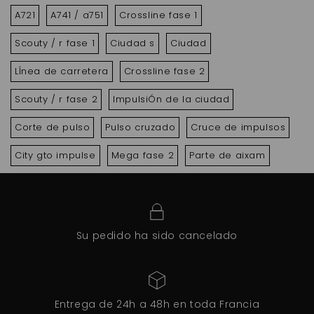
A721
A741 / a751
Crossline fase 1
Scouty / r fase 1
Ciudad s
Ciudad
LÍnea de carretera
Crossline fase 2
Scouty / r fase 2
ImpulsiÓn de la ciudad
Corte de pulso
Pulso cruzado
Cruce de impulsos
City gto impulse
Mega fase 2
Parte de aixam
Su pedido ha sido cancelado
Entrega de 24h a 48h en toda Francia