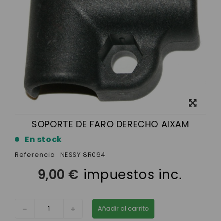
Ver más
grande
SOPORTE DE FARO DERECHO AIXAM
En stock
Referencia
NESSY 8R064
9,00 €
impuestos inc.
Añadir al carrito