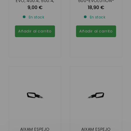
EVO, 400.4, 500.4,
500-EVOLUTION-
A721, A741, A751,
MINIVAN-PICK-UP-
9,00 €
18,90 €
SCOUTY, ROADLINE,
A721-741-751
En stock
En stock
CROSSLINE, CITY,
GTO, CROSSOVER
Añadir al carrito
Añadir al carrito
AIXAM ESPEJO
AIXAM ESPEJO