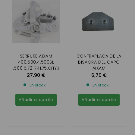
SERRURE AIXAM
CONTRAPLACA DE LA
400,500.4,500SL
BISAGRA DEL CAPÓ
,500.5,721,741,75,CITY,I
AIXAM
MPULSION , VISION ,
27,90 €
6,70 €
SENSATION
En stock
En stock
Añadir al carrito
Añadir al carrito