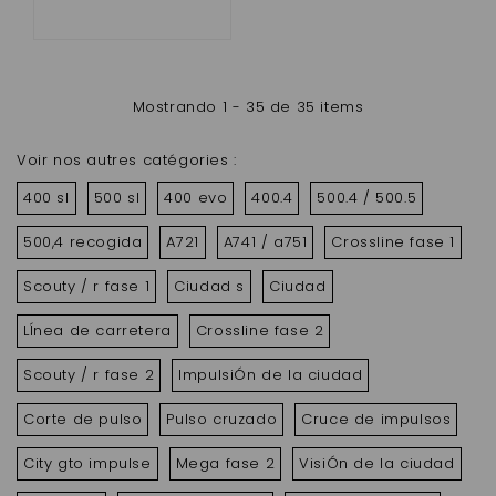
Mostrando 1 - 35 de 35 items
Voir nos autres catégories :
400 sl
500 sl
400 evo
400.4
500.4 / 500.5
500,4 recogida
A721
A741 / a751
Crossline fase 1
Scouty / r fase 1
Ciudad s
Ciudad
LÍnea de carretera
Crossline fase 2
Scouty / r fase 2
ImpulsiÓn de la ciudad
Corte de pulso
Pulso cruzado
Cruce de impulsos
City gto impulse
Mega fase 2
VisiÓn de la ciudad