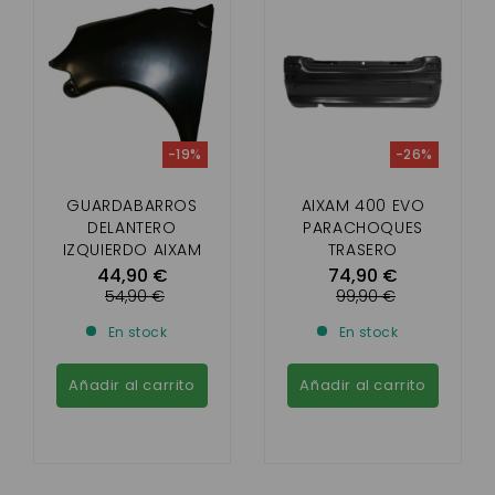
-19%
-26%
GUARDABARROS
AIXAM 400 EVO
DELANTERO
PARACHOQUES
IZQUIERDO AIXAM
TRASERO
400 EVO, 400.4
44,90 €
74,90 €
54,90 €
99,90 €
En stock
En stock
Añadir al carrito
Añadir al carrito