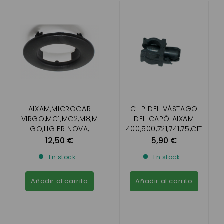
AIXAM,MICROCAR
CLIP DEL VÁSTAGO
VIRGO,MC1,MC2,M8,M
DEL CAPÓ AIXAM
GO,LIGIER NOVA,
400,500,721,741,75,CIT
XTOO R/S/RS,IX0,
Y ,SCOUTY
12,50 €
5,90 €
JS50,
,CROSSLINE,ROADLINE
En stock
En stock
JS60,CHATENET26,28,
GTO,CROSSOVER
30,32, JDM , BELLIER
(GAMA DE IMPULSO)
B8
Añadir al carrito
Añadir al carrito