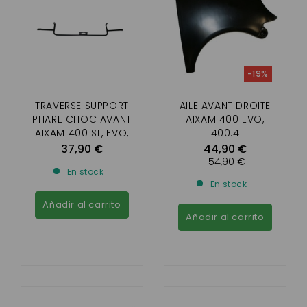
-19%
TRAVERSE SUPPORT
AILE AVANT DROITE
PHARE CHOC AVANT
AIXAM 400 EVO,
AIXAM 400 SL, EVO,
400.4
400.4
37,90 €
44,90 €
54,90 €
En stock
En stock
Añadir al carrito
Añadir al carrito