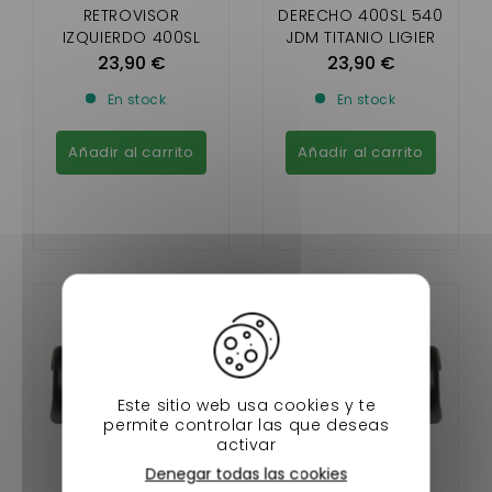
RETROVISOR
DERECHO 400SL 540
IZQUIERDO 400SL
JDM TITANIO LIGIER
540 JDM TITANIO
AMBRA NOVA
23,90 €
23,90 €
LIGIER AMBRA NOVA
MICROCAR VIRGO
En stock
En stock
MICROCAR VIRGO
Añadir al carrito
Añadir al carrito
Este sitio web usa cookies y te
permite controlar las que deseas
activar
Denegar todas las cookies