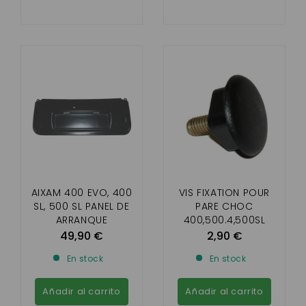
AIXAM 400 EVO, 400
VIS FIXATION POUR
SL, 500 SL PANEL DE
PARE CHOC
ARRANQUE
400,500.4,500SL
,500.5,721,741,75,CITY
49,90 €
2,90 €
,SCOUTY
En stock
En stock
,CROSSLINE,ROADLINE
GTO,CROSSOVER
,MEGA
Añadir al carrito
Añadir al carrito