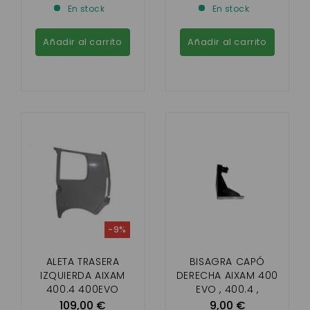
En stock
En stock
Añadir al carrito
Añadir al carrito
-9%
ALETA TRASERA
BISAGRA CAPÓ
IZQUIERDA AIXAM
DERECHA AIXAM 400
400.4 400EVO
EVO , 400.4 ,
500.4,A721,A741,A751,S
109,00 €
9,00 €