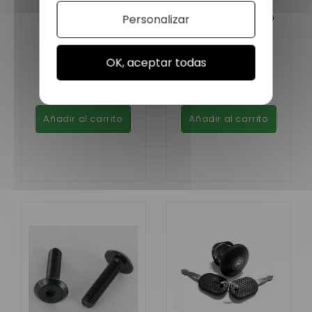
SOPORTE FARO
Personalizar
SOPORTE DE FARO
DELANTERO
DERECHO AIXAM
IZQUIERDO AIXAM
9,00 €
OK, aceptar todas
9,00 €
En stock
En stock
Añadir al carrito
Añadir al carrito